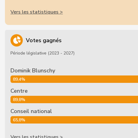
Vers les statistiques >
Votes gagnés
Période législative (2023 - 2027)
Dominik Blunschy
89,4%
Centre
89,8%
Conseil national
65,8%
Vers les statistiques >