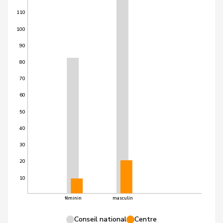
110
100
90
80
70
60
50
40
30
20
10
féminin
masculin
Conseil national
Centre