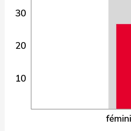
30
20
10
fémin