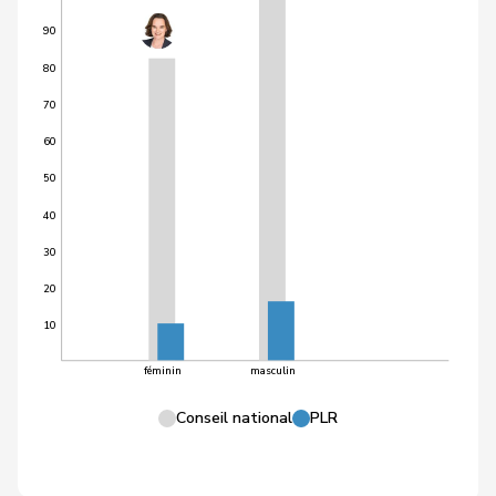
90
80
70
60
50
40
30
20
10
féminin
masculin
Conseil national
PLR