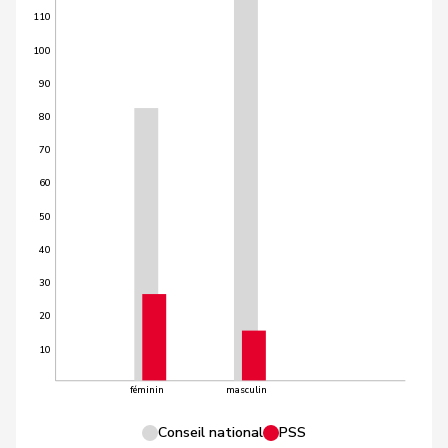
110
100
90
80
70
60
50
40
30
20
10
féminin
masculin
Conseil national
PSS