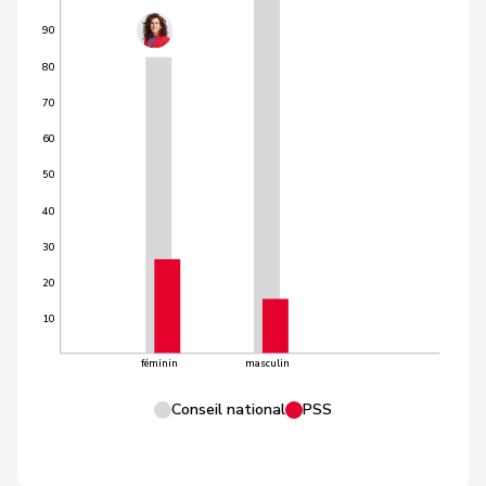
90
80
70
60
50
40
30
20
10
féminin
masculin
Conseil national
PSS