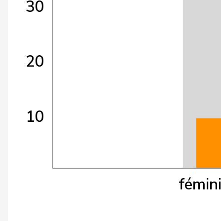
30
20
10
fémin