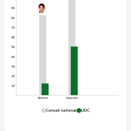
90
80
70
60
50
40
30
20
10
féminin
masculin
Conseil national
UDC