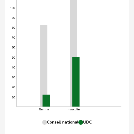
100
90
80
70
60
50
40
30
20
10
féminin
masculin
Conseil national
UDC