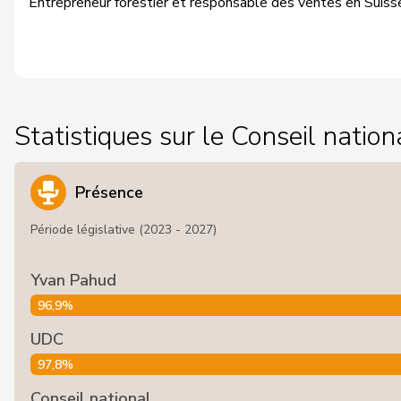
Entrepreneur forestier et responsable des ventes en Suiss
Statistiques sur le Conseil nation
Présence
Période législative (2023 - 2027)
Yvan Pahud
96,9%
UDC
97,8%
Conseil national