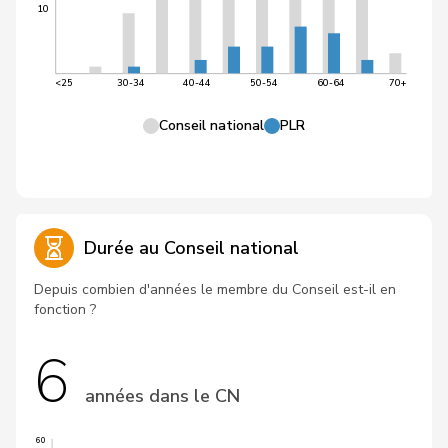
10
<25
30-34
40-44
50-54
60-64
70+
Conseil national
PLR
Durée au Conseil national
Depuis combien d'années le membre du Conseil est-il en
fonction ?
6
années dans le CN
60