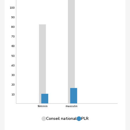
100
90
80
70
60
50
40
30
20
10
féminin
masculin
Conseil national
PLR