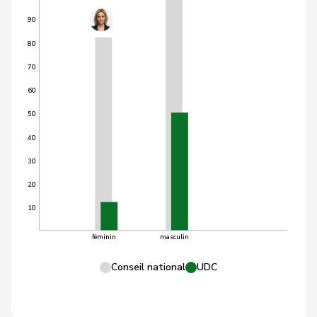
90
80
70
60
50
40
30
20
10
féminin
masculin
Conseil national
UDC