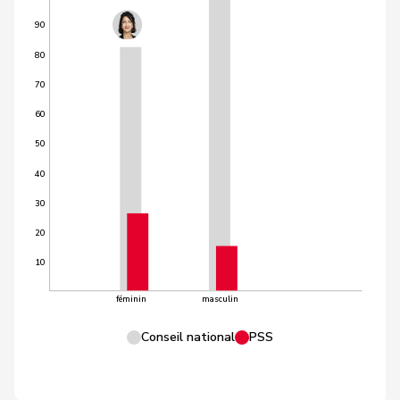
90
80
70
60
50
40
30
20
10
féminin
masculin
Conseil national
PSS