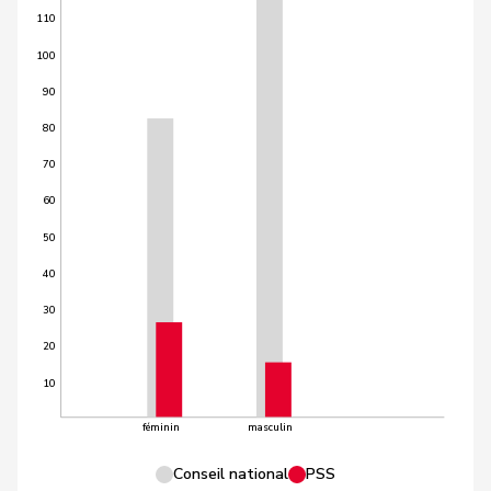
110
100
90
80
70
60
50
40
30
20
10
féminin
masculin
Conseil national
PSS