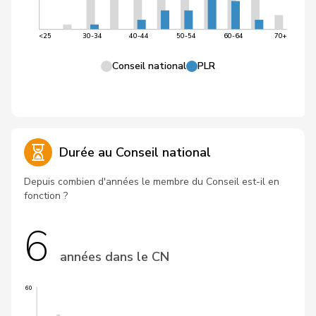
<25
30-34
40-44
50-54
60-64
70+
Conseil national
PLR
Durée au Conseil national
Depuis combien d'années le membre du Conseil est-il en
fonction ?
6
années dans le CN
60