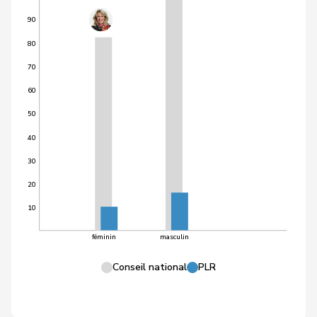
90
80
70
60
50
40
30
20
10
féminin
masculin
Conseil national
PLR