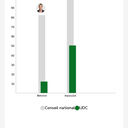
90
80
70
60
50
40
30
20
10
féminin
masculin
Conseil national
UDC