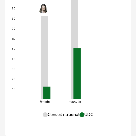
90
80
70
60
50
40
30
20
10
féminin
masculin
Conseil national
UDC