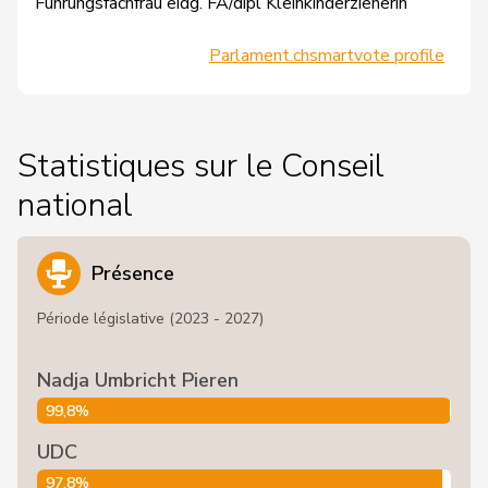
Führungsfachfrau eidg. FA/dipl Kleinkinderzieherin
Parlament.ch
smartvote profile
Statistiques sur le Conseil
national
Présence
Période législative (2023 - 2027)
Nadja Umbricht Pieren
99,8%
UDC
97,8%