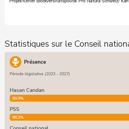
Projektleiter Biodiversitätspolitik Pro Natura Schweiz/ Ka
Statistiques sur le Conseil nation
Présence
Période législative (2023 - 2027)
Hasan Candan
99,9%
PSS
98,3%
Conseil national