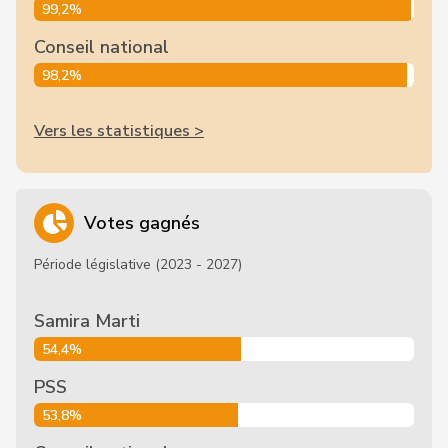
99,2%
Conseil national
98,2%
Vers les statistiques >
Votes gagnés
Période législative (2023 - 2027)
Samira Marti
54,4%
PSS
53,8%