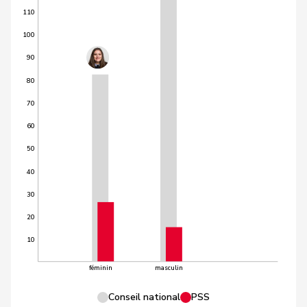
110
100
90
80
70
60
50
40
30
20
10
féminin
masculin
Conseil national
PSS