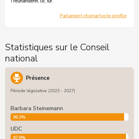
Treuhänderin, lic. iur.
Parlament.ch
smartvote profile
Statistiques sur le Conseil
national
Présence
Période législative (2023 - 2027)
Barbara Steinemann
96,3%
UDC
97,8%