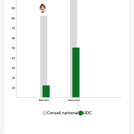
90
80
70
60
50
40
30
20
10
féminin
masculin
Conseil national
UDC