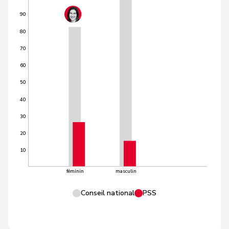
90
80
70
60
50
40
30
20
10
féminin
masculin
Conseil national
PSS