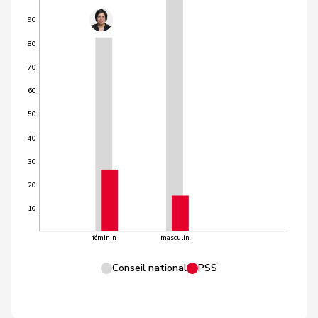
90
80
70
60
50
40
30
20
10
féminin
masculin
Conseil national
PSS