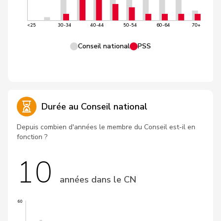
<25
30-34
40-44
50-54
60-64
70+
Conseil national
PSS
Durée au Conseil national
Depuis combien d'années le membre du Conseil est-il en
fonction ?
10
années dans le CN
60