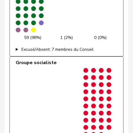
Glättli
Balthasar
G
ZH
E-S
Gobet
Nadine
PLR
RL
FR
Golay
Roger
MCG
V
GE
59 (98%)
1 (2%)
0 (0%)
Götte
Michael
UDC
V
SG
Excusé/Absent: 7 membres du Conseil
Graber
Michael
UDC
V
VS
Groupe socialiste
Gredig
Corina
pvl
GL
ZH
Grossen
Jürg
pvl
GL
BE
Grüter
Franz
UDC
V
LU
Niklaus-
Gugger
PEV
M-E
ZH
Samuel
Guggisberg
Lars
UDC
V
BE