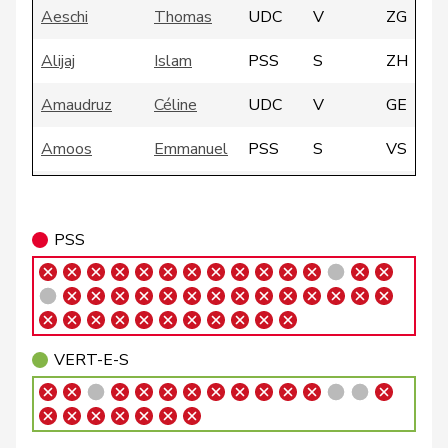
Aeschi
Thomas
UDC
V
ZG
Alijaj
Islam
PSS
S
ZH
Amaudruz
Céline
UDC
V
GE
Amoos
Emmanuel
PSS
S
VS
VERT-
Andrey
Gerhard
G
FR
E-S
PSS
VERT-
Badertscher
Christine
G
BE
E-S
Badran
Jacqueline
PSS
S
ZH
VERT-E-S
Bally
Maya
Centre
M-E
AG
Balmer
Bettina
PLR
RL
ZH