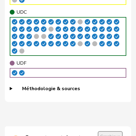
VERT-
Brenzikofer
Florence
G
BL
E-S
UDC
Brizzi
Simona
PSS
S
AG
Roland
Büchel
UDC
V
SG
Rino
Buffat
Michaël
UDC
V
VD
UDF
Bühler
Manfred
UDC
V
BE
Bulliard-
Christine
Centre
M-E
FR
Méthodologie & sources
Marbach
Burgherr
Thomas
UDC
V
AG
Bürgi
Roman
UDC
V
SZ
Bürgin
Yvonne
Centre
M-E
ZH