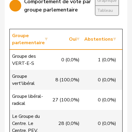
Graphique
Comportement de vote par
Calame
Didier
UDC
V
NE
groupe parlementaire
Tableau
Candan
Hasan
PSS
S
LU
Candinas
Martin
Centre
M-E
GR
Groupe
Oui
Abstentions
parlementaire
Chappuis
Isabelle
Centre
M-E
VD
Groupe des
0 (0,0%)
1 (0,0%)
19
Christ
Katja
pvl
GL
BS
VERT-E-S
VERT-
Groupe
Clivaz
Christophe
G
VS
8 (100,0%)
0 (0,0%)
0
E-S
vert'libéral
Cottier
Damien
PLR
RL
NE
Groupe libéral-
27 (100,0%)
0 (0,0%)
0
radical
Crottaz
Brigitte
PSS
S
VD
Le Groupe du
Dandrès
Christian
PSS
S
GE
Centre. Le
28 (0,0%)
0 (0,0%)
1
Centre. PEV.