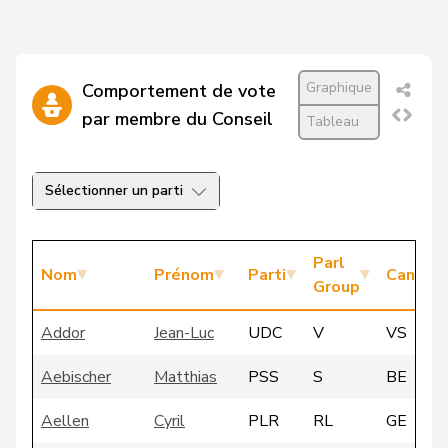
Graphique
Comportement de vote
par membre du Conseil
Tableau
Sélectionner un parti
Parl
Nom
Prénom
Parti
Canton
Group
Addor
Jean-Luc
UDC
V
VS
Aebischer
Matthias
PSS
S
BE
Aellen
Cyril
PLR
RL
GE