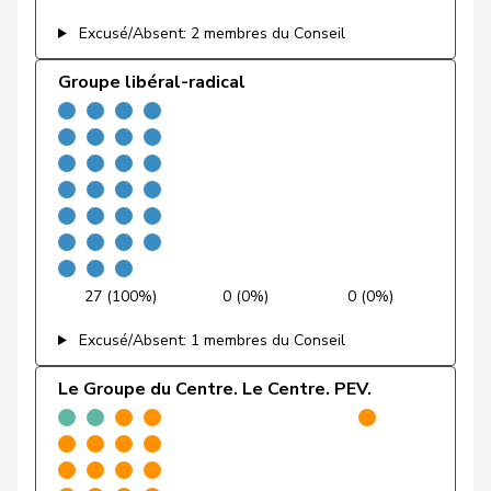
Laurence
PSS
S
GE
Rielle
Excusé/Absent: 2 membres du Conseil
Fehr Düsel
Nina
UDC
V
ZH
Groupe libéral-radical
Feller
Olivier
PLR
RL
VD
Fischer
Benjamin
UDC
V
ZH
VERT-
Fivaz
Fabien
G
NE
E-S
Flach
Beat
pvl
GL
AG
27 (100%)
0 (0%)
0 (0%)
Fonio
Giorgio
Centre
M-E
TI
Excusé/Absent: 1 membres du Conseil
Freymond
Sylvain
UDC
V
VD
Le Groupe du Centre. Le Centre. PEV.
Pierre-
Fridez
PSS
S
JU
Alain