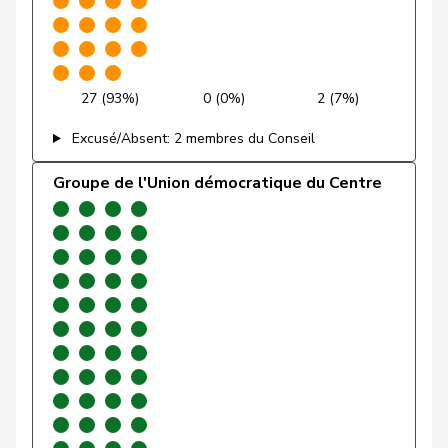
Funiciello
Tamara
PSS
S
BE
Gafner
Andreas
UDF
V
BE
27 (93%)
0 (0%)
2 (7%)
Gartmann
Walter
UDC
V
SG
Excusé/Absent: 2 membres du Conseil
Giacometti
Anna
PLR
RL
GR
Groupe de l'Union démocratique du Centre
Gianini
Simone
PLR
RL
TI
Giezendanner
Benjamin
UDC
V
AG
VERT-
Girod
Bastien
G
ZH
E-S
Glarner
Andreas
UDC
V
AG
VERT-
Glättli
Balthasar
G
ZH
E-S