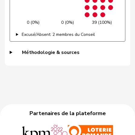
Gutjahr
Diana
UDC
V
TG
Gysi
Barbara
PSS
S
SG
0 (0%)
0 (0%)
39 (100%)
VERT-
Gysin
Greta
G
TI
E-S
Excusé/Absent: 2 membres du Conseil
Haab
Martin
UDC
V
ZH
Méthodologie & sources
Hässig
Patrick
pvl
GL
ZH
Heer
Alfred
UDC
V
ZH
Heimgartner
Stefanie
UDC
V
AG
Hess
Erich
UDC
V
BE
Partenaires de la plateforme
Hess
Lorenz
Centre
M-E
BE
Huber
Alois
UDC
V
AG