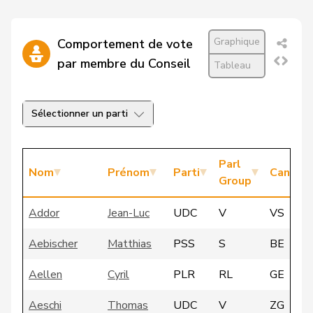
Graphique
Comportement de vote
par membre du Conseil
Tableau
Sélectionner un parti
Parl
Nom
Prénom
Parti
Canton
Group
Addor
Jean-Luc
UDC
V
VS
Aebischer
Matthias
PSS
S
BE
Aellen
Cyril
PLR
RL
GE
Aeschi
Thomas
UDC
V
ZG