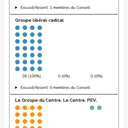
Excusé/Absent: 1 membres du Conseil
Fehr Düsel
Nina
UDC
V
ZH
Groupe libéral-radical
Feller
Olivier
PLR
RL
VD
Fischer
Benjamin
UDC
V
ZH
VERT-
Fivaz
Fabien
G
NE
E-S
Flach
Beat
pvl
GL
AG
28 (100%)
0 (0%)
0 (0%)
Fonio
Giorgio
Centre
M-E
TI
Excusé/Absent: 0 membres du Conseil
Freymond
Sylvain
UDC
V
VD
Le Groupe du Centre. Le Centre. PEV.
Pierre-
Fridez
PSS
S
JU
Alain
Friedl
Claudia
PSS
S
SG