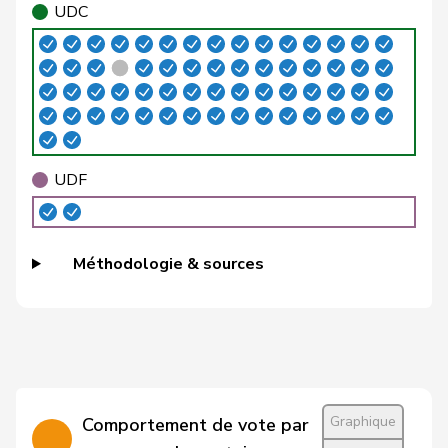
E-S
UDC
Brizzi
Simona
PSS
S
AG
Roland
Büchel
UDC
V
SG
Rino
Buffat
Michaël
UDC
V
VD
UDF
Bühler
Manfred
UDC
V
BE
Bulliard-
Christine
Centre
M-E
FR
Méthodologie & sources
Marbach
Burgherr
Thomas
UDC
V
AG
Bürgi
Roman
UDC
V
SZ
Bürgin
Yvonne
Centre
M-E
ZH
Graphique
Comportement de vote par