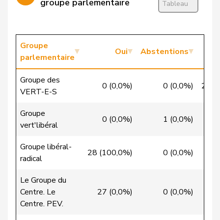
Calame
Didier
UDC
V
NE
groupe parlementaire
Tableau
Candan
Hasan
PSS
S
LU
Candinas
Martin
Centre
M-E
GR
Groupe
Oui
Abstentions
parlementaire
Chappuis
Isabelle
Centre
M-E
VD
Groupe des
0 (0,0%)
0 (0,0%)
22 (
Christ
Katja
pvl
GL
BS
VERT-E-S
VERT-
Groupe
Clivaz
Christophe
G
VS
0 (0,0%)
1 (0,0%)
8
E-S
vert'libéral
Cottier
Damien
PLR
RL
NE
Groupe libéral-
28 (100,0%)
0 (0,0%)
0
radical
Crottaz
Brigitte
PSS
S
VD
Le Groupe du
Dandrès
Christian
PSS
S
GE
Centre. Le
27 (0,0%)
0 (0,0%)
2
Centre. PEV.
de Courten
Thomas
UDC
V
BL