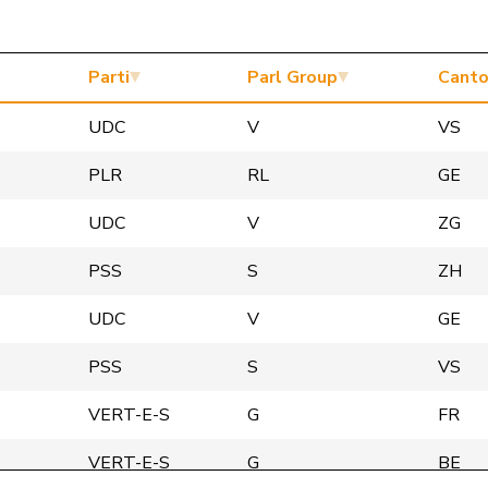
Parti
Parl Group
Cant
UDC
V
VS
PLR
RL
GE
UDC
V
ZG
PSS
S
ZH
UDC
V
GE
PSS
S
VS
VERT-E-S
G
FR
VERT-E-S
G
BE