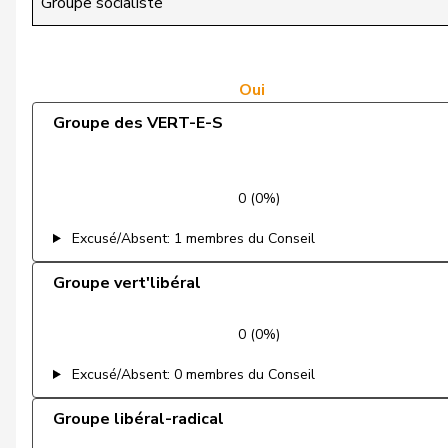
Groupe socialiste
de Quattro
Jacqueline
Dettling
Marcel
Oui
Groupe des VERT-E-S
De Ventura
Linda
Dobler
Marcel
0 (0%)
Docourt
Martine
Excusé/Absent: 1 membres du Conseil
Durrer-Knobel
Regina
Groupe vert'libéral
Egger
Mike
0 (0%)
Farinelli
Alex
Excusé/Absent: 0 membres du Conseil
Fehlmann Rielle
Laurence
Groupe libéral-radical
Fehr Düsel
Nina