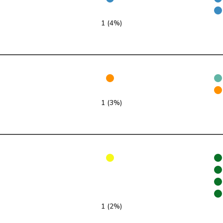
PLR
RL
VD
1 (4%)
UDC
V
ZH
VERT-E-S
G
NE
pvl
GL
AG
1 (3%)
Centre
M-E
TI
UDC
V
VD
PSS
S
JU
PSS
S
SG
PSS
S
BE
1 (2%)
UDF
V
BE