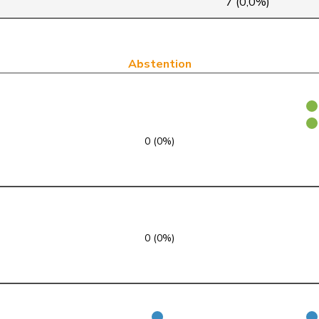
7 (0,0%)
PLR
RL
VD
UDC
V
SZ
Abstention
PSS
S
SH
PLR
RL
SG
0 (0%)
PSS
S
NE
Centre
M-E
NW
UDC
V
SG
0 (0%)
PLR
RL
TI
PSS
S
GE
UDC
V
ZH