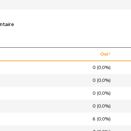
UDC
V
NE
PSS
S
LU
ntaire
Centre
M-E
GR
Centre
M-E
VD
pvl
GL
BS
Oui
VERT-E-S
G
VS
0 (0,0%)
PLR
RL
NE
0 (0,0%)
PSS
S
VD
0 (0,0%)
PSS
S
GE
0 (0,0%)
UDC
V
BL
6 (0,0%)
PLR
RL
GE