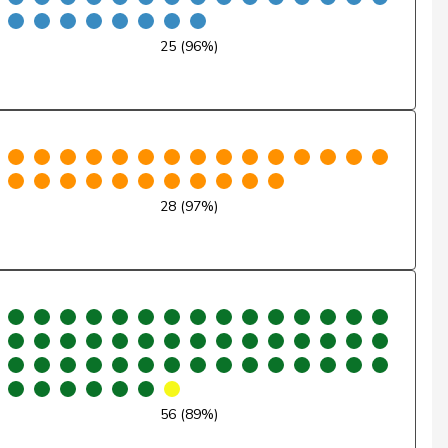
Non
25 (96%)
Non
Non
Non
28 (97%)
Abstention
Oui
Non
Non
Non
56 (89%)
Oui