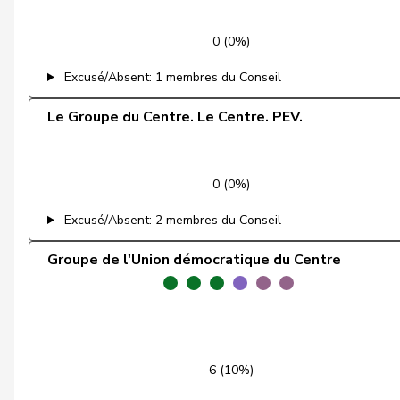
Feller
Olivier
0 (0%)
Fischer
Benjamin
Excusé/Absent: 1 membres du Conseil
Fivaz
Fabien
Le Groupe du Centre. Le Centre. PEV.
Flach
Beat
0 (0%)
Fonio
Giorgio
Excusé/Absent: 2 membres du Conseil
Freymond
Sylvain
Groupe de l'Union démocratique du Centre
Fridez
Pierre-Alain
Friedl
Claudia
Funiciello
Tamara
6 (10%)
Gafner
Andreas