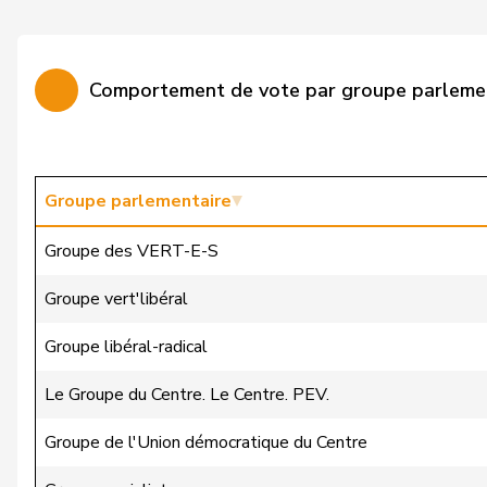
Calame
Didier
Candan
Hasan
Comportement de vote par groupe parleme
Candinas
Martin
Chappuis
Isabelle
Christ
Katja
Groupe parlementaire
Clivaz
Christophe
Groupe des VERT-E-S
Cottier
Damien
Groupe vert'libéral
Crottaz
Brigitte
Groupe libéral-radical
Dandrès
Christian
Le Groupe du Centre. Le Centre. PEV.
de Courten
Thomas
Groupe de l'Union démocratique du Centre
de Montmollin
Simone