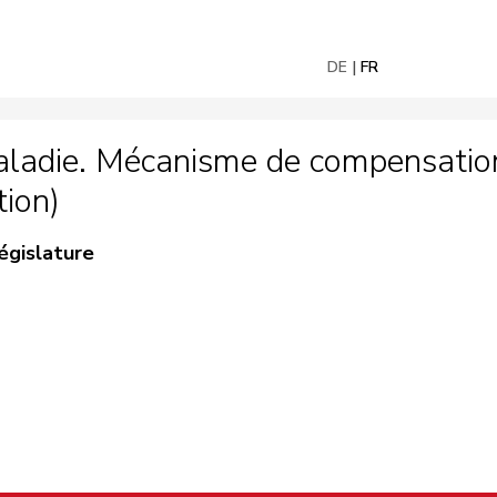
DE
FR
ladie. Mécanisme de compensation 
tion)
égislature