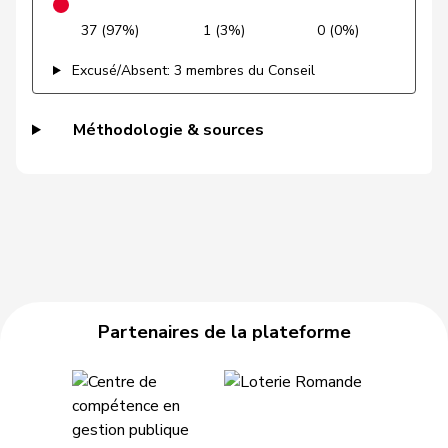
Gysi
Barbara
PSS
S
SG
37 (97%)
1 (3%)
0 (0%)
VERT-
Gysin
Greta
G
TI
E-S
Excusé/Absent: 3 membres du Conseil
Haab
Martin
UDC
V
ZH
Méthodologie & sources
Hässig
Patrick
pvl
GL
ZH
Heer
Alfred
UDC
V
ZH
Heimgartner
Stefanie
UDC
V
AG
Hess
Erich
UDC
V
BE
Partenaires de la plateforme
Hess
Lorenz
Centre
M-E
BE
Huber
Alois
UDC
V
AG
Hübscher
Martin
UDC
V
ZH