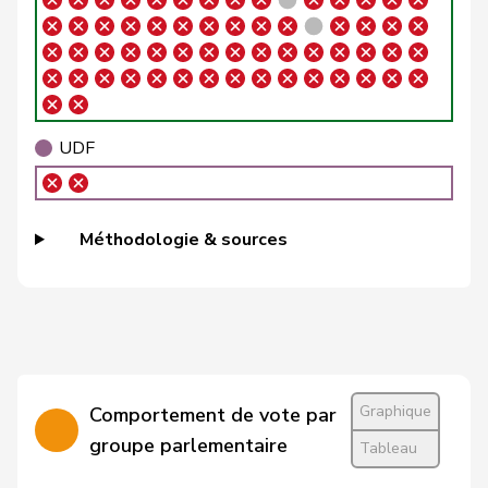
Brizzi
Simona
PSS
S
AG
Roland
Büchel
UDC
V
SG
Rino
Buffat
Michaël
UDC
V
VD
UDF
Bühler
Manfred
UDC
V
BE
Bulliard-
Christine
Centre
M-E
FR
Méthodologie & sources
Marbach
Burgherr
Thomas
UDC
V
AG
Bürgi
Roman
UDC
V
SZ
Bürgin
Yvonne
Centre
M-E
ZH
Graphique
Comportement de vote par
Calame
Didier
UDC
V
NE
groupe parlementaire
Tableau