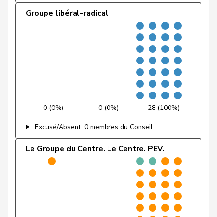
Groupe libéral-radical
Feller
Olivier
PLR
RL
VD
Fischer
Benjamin
UDC
V
ZH
VERT-
Fivaz
Fabien
G
NE
E-S
Flach
Beat
pvl
GL
AG
0 (0%)
0 (0%)
28 (100%)
Fonio
Giorgio
Centre
M-E
TI
Excusé/Absent: 0 membres du Conseil
Freymond
Sylvain
UDC
V
VD
Le Groupe du Centre. Le Centre. PEV.
Pierre-
Fridez
PSS
S
JU
Alain
Friedl
Claudia
PSS
S
SG
Funiciello
Tamara
PSS
S
BE