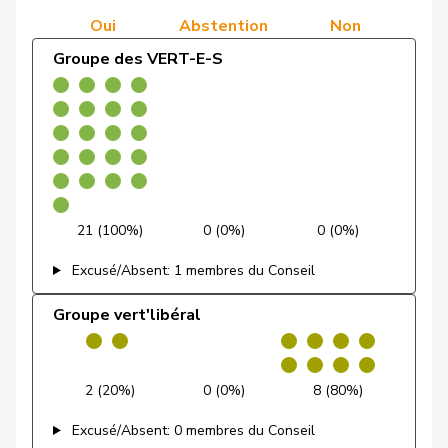
Oui
Abstention
Non
Groupe de
de Quattro
Jacqueline
PLR
RL
VD
l'Union
Groupe des VERT-E-S
0 (0,0%)
0 (0,0%)
64 (
démocratique du
Dettling
Marcel
UDC
V
SZ
Centre
Dobler
Marcel
PLR
RL
SG
Docourt
Martine
PSS
S
NE
Durrer-
Regina
Centre
M-E
NW
21 (100%)
0 (0%)
0 (0%)
Knobel
Excusé/Absent: 1 membres du Conseil
Egger
Mike
UDC
V
SG
Groupe vert'libéral
Farinelli
Alex
PLR
RL
TI
Fehlmann
Laurence
PSS
S
GE
2 (20%)
0 (0%)
8 (80%)
Rielle
Excusé/Absent: 0 membres du Conseil
Fehr Düsel
Nina
UDC
V
ZH