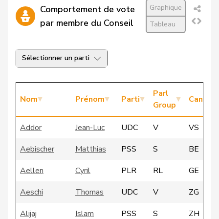
Graphique
Comportement de vote
par membre du Conseil
Tableau
Sélectionner un parti
Parl
Nom
Prénom
Parti
Canton
Group
Addor
Jean-Luc
UDC
V
VS
Aebischer
Matthias
PSS
S
BE
Aellen
Cyril
PLR
RL
GE
Aeschi
Thomas
UDC
V
ZG
Alijaj
Islam
PSS
S
ZH