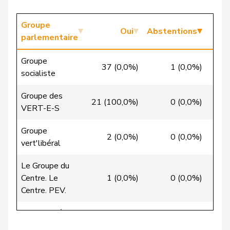
Candan
Hasan
PSS
S
LU
Candinas
Martin
Centre
M-E
GR
Groupe
Oui
Abstentions
parlementaire
Chappuis
Isabelle
Centre
M-E
VD
Groupe
37 (0,0%)
1 (0,0%)
0
Christ
Katja
pvl
GL
BS
socialiste
VERT-
Groupe des
Clivaz
Christophe
G
VS
21 (100,0%)
0 (0,0%)
0
E-S
VERT-E-S
Cottier
Damien
PLR
RL
NE
Groupe
2 (0,0%)
0 (0,0%)
8
vert'libéral
Crottaz
Brigitte
PSS
S
VD
Le Groupe du
Dandrès
Christian
PSS
S
GE
Centre. Le
1 (0,0%)
0 (0,0%)
29
Centre. PEV.
de Courten
Thomas
UDC
V
BL
Groupe libéral-
de
0 (0,0%)
0 (0,0%)
28 (
Simone
PLR
RL
GE
radical
Montmollin