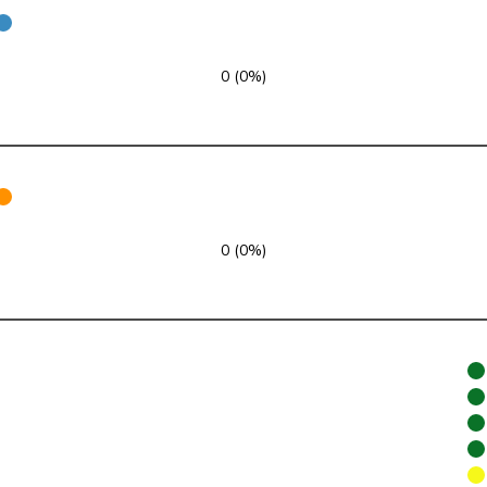
pvl
GL
ZH
Centre
M-E
BE
0 (0%)
PSS
S
VD
PLR
RL
AG
PEV
M-E
BE
0 (0%)
VERT-E-S
G
AG
Centre
M-E
VS
Centre
M-E
LU
VERT-E-S
G
GE
Centre
M-E
ZH