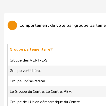
Durrer-Knobel
Regina
Farinelli
Alex
Comportement de vote par groupe parleme
Fehlmann Rielle
Laurence
Feller
Olivier
Fivaz
Fabien
Groupe parlementaire
Flach
Beat
Groupe des VERT-E-S
Fonio
Giorgio
Groupe vert'libéral
Fridez
Pierre-Alain
Groupe libéral-radical
Friedl
Claudia
Le Groupe du Centre. Le Centre. PEV.
Funiciello
Tamara
Groupe de l'Union démocratique du Centre