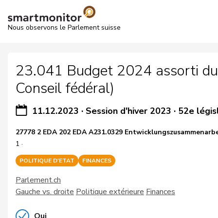
Nous observons le Parlement suisse
23.041 Budget 2024 assorti du 
Conseil fédéral)
11.12.2023
·
Session d'hiver 2023
·
52e légis
27778 2 EDA 202 EDA A231.0329 Entwicklungszusammenarbeit
1 ·
POLITIQUE D'ETAT
FINANCES
Parlement.ch
Gauche vs. droite
Politique extérieure
Finances
Oui