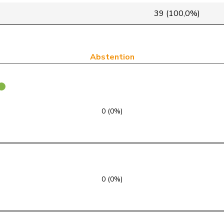
PLR
RL
GR
39 (100,0%)
PLR
RL
TI
VERT-E-S
G
ZH
Abstention
VERT-E-S
G
ZH
PLR
RL
FR
0 (0%)
pvl
GL
ZH
pvl
GL
BE
PEV
M-E
ZH
0 (0%)
PSS
S
SG
VERT-E-S
G
TI