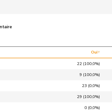
Centre
M-E
NW
PLR
RL
TI
ntaire
PSS
S
GE
PLR
RL
VD
VERT-E-S
G
NE
Oui
pvl
GL
AG
22 (100,0%)
Centre
M-E
TI
9 (100,0%)
PSS
S
JU
23 (0,0%)
PSS
S
SG
29 (100,0%)
PSS
S
BE
0 (0,0%)