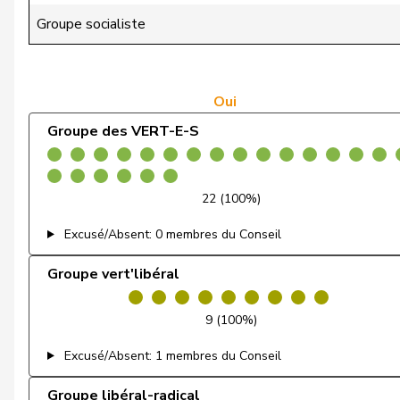
Giacometti
Anna
Groupe socialiste
Gianini
Simone
Girod
Bastien
Oui
Groupe des VERT-E-S
Glättli
Balthasar
Gobet
Nadine
22 (100%)
Gredig
Corina
Excusé/Absent: 0 membres du Conseil
Grossen
Jürg
Groupe vert'libéral
Gugger
Niklaus-Samuel
9 (100%)
Gysi
Barbara
Excusé/Absent: 1 membres du Conseil
Gysin
Greta
Groupe libéral-radical