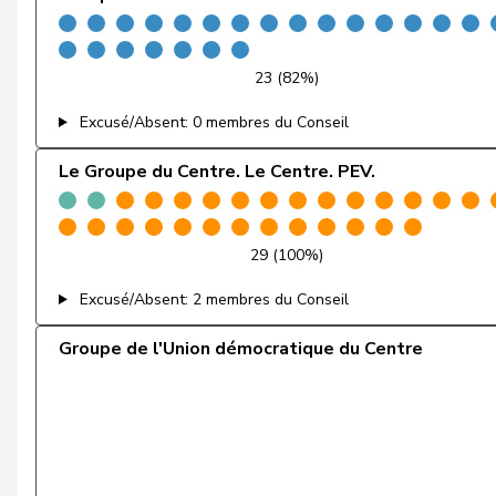
Hässig
Patrick
Hess
Lorenz
23 (82%)
Jaccoud
Jessica
Excusé/Absent: 0 membres du Conseil
Jauslin
Matthias Samuel
Le Groupe du Centre. Le Centre. PEV.
Jost
Marc
29 (100%)
Kälin
Irène
Excusé/Absent: 2 membres du Conseil
Kamerzin
Sidney
Groupe de l'Union démocratique du Centre
Kaufmann
Pius
Klopfenstein Broggini
Delphine
Kutter
Philipp