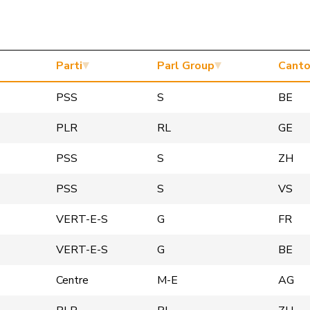
Parti
Parl Group
Cant
PSS
S
BE
PLR
RL
GE
PSS
S
ZH
PSS
S
VS
VERT-E-S
G
FR
VERT-E-S
G
BE
Centre
M-E
AG