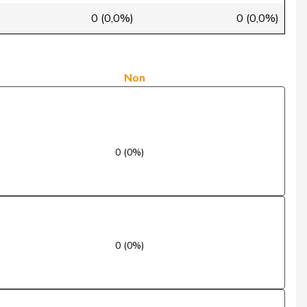
Oui
0 (0,0%)
0 (0,0%)
Oui
Oui
Non
Oui
Oui
0 (0%)
Oui
Oui
Oui
0 (0%)
Oui
Oui