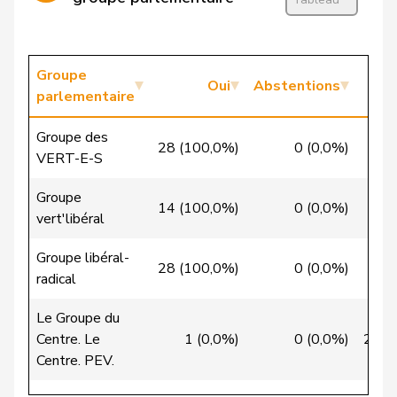
Christ
Katja
pvl
GL
BS
VERT-
Clivaz
Christophe
G
VS
E-S
Groupe
Oui
Abstentions
parlementaire
Cottier
Damien
PLR
RL
NE
Groupe des
28 (100,0%)
0 (0,0%)
0 (
Crottaz
Brigitte
PSS
S
VD
VERT-E-S
Dandrès
Christian
PSS
S
GE
Groupe
14 (100,0%)
0 (0,0%)
0 (
vert'libéral
de Courten
Thomas
UDC
V
BL
Groupe libéral-
de la
28 (100,0%)
0 (0,0%)
0 (
Denis
PdT
G
NE
radical
Reussille
Le Groupe du
de
Simone
PLR
RL
GE
Centre. Le
1 (0,0%)
0 (0,0%)
27 (
Montmollin
Centre. PEV.
de Quattro
Jacqueline
PLR
RL
VD