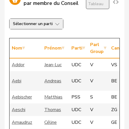
par membre du Conseil
Tableau
Sélectionner un parti
Parl
Nom
Prénom
Parti
Canton
Group
Addor
Jean-Luc
UDC
V
VS
Aebi
Andreas
UDC
V
BE
Aebischer
Matthias
PSS
S
BE
Aeschi
Thomas
UDC
V
ZG
Amaudruz
Céline
UDC
V
GE