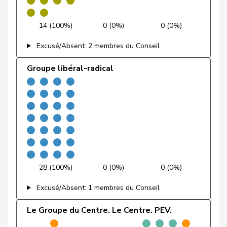
Feri
Yvonne
PSS
S
AG
14 (100%)
0 (0%)
0 (0%)
Fiala
Doris
PLR
RL
ZH
Excusé/Absent: 2 membres du Conseil
Fischer
Roland
pvl
GL
LU
Groupe libéral-radical
VERT-
Fivaz
Fabien
G
NE
E-S
Flach
Beat
pvl
GL
AG
Fluri
Kurt
PLR
RL
SO
Pierre-
Fridez
PSS
S
JU
28 (100%)
0 (0%)
0 (0%)
Alain
Excusé/Absent: 1 membres du Conseil
Friedl
Claudia
PSS
S
SG
Le Groupe du Centre. Le Centre. PEV.
Friedli
Esther
UDC
V
SG