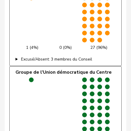
Funiciello
Tamara
PSS
S
BE
Gafner
Andreas
UDF
V
BE
Andrea
Geissbühler
UDC
V
BE
Martina
1 (4%)
0 (0%)
27 (96%)
Giacometti
Anna
PLR
RL
GR
Excusé/Absent: 3 membres du Conseil
Giezendanner
Benjamin
UDC
V
AG
Groupe de l'Union démocratique du Centre
VERT-
Girod
Bastien
G
ZH
E-S
Glanzmann-
Ida
Centre
M-E
LU
Hunkeler
Glarner
Andreas
UDC
V
AG