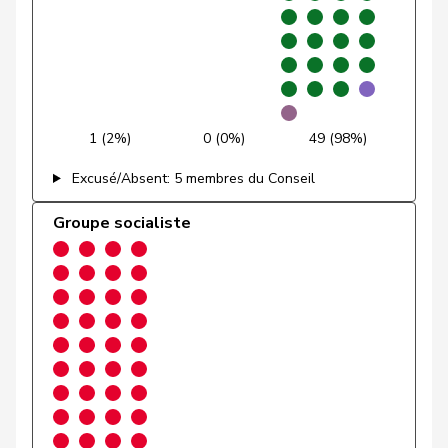
VERT-
Glättli
Balthasar
G
ZH
E-S
Gmür
Alois
Centre
M-E
SZ
Gössi
Petra
PLR
RL
SZ
1 (2%)
0 (0%)
49 (98%)
Graber
Michael
UDC
V
VS
Excusé/Absent: 5 membres du Conseil
Graf-Litscher
Edith
PSS
S
TG
Groupe socialiste
Gredig
Corina
pvl
GL
ZH
Grin
Jean-Pierre
UDC
V
VD
Grossen
Jürg
pvl
GL
BE
Grüter
Franz
UDC
V
LU
Gschwind
Jean-Paul
Centre
M-E
JU