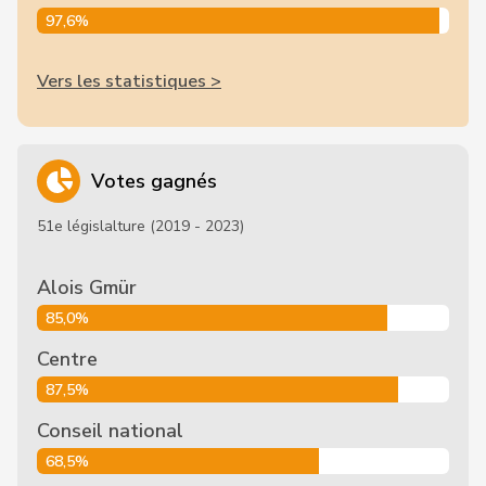
97,6%
Vers les statistiques >
Votes gagnés
51e législalture (2019 - 2023)
Alois Gmür
85,0%
Centre
87,5%
Conseil national
68,5%