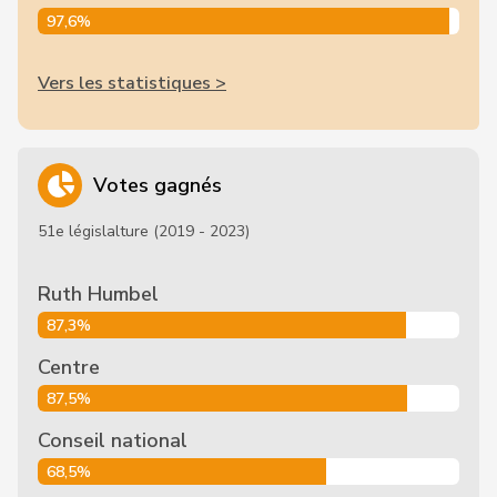
97,6%
Vers les statistiques >
Votes gagnés
51e législalture (2019 - 2023)
Ruth Humbel
87,3%
Centre
87,5%
Conseil national
68,5%