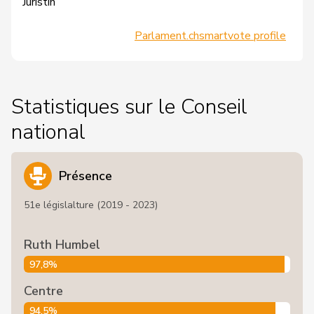
Juristin
Parlament.ch
smartvote profile
Statistiques sur le Conseil
national
Présence
51e législalture (2019 - 2023)
Ruth Humbel
97,8%
Centre
94,5%