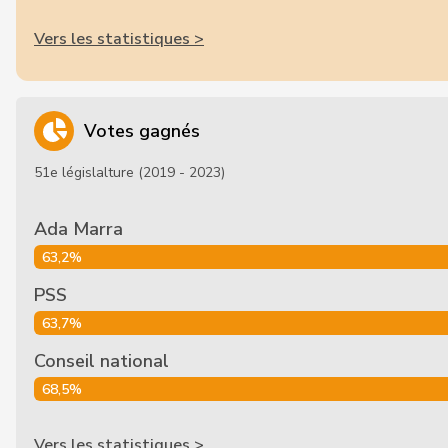
Vers les statistiques >
Votes gagnés
51e législalture (2019 - 2023)
Ada Marra
63,2%
PSS
63,7%
Conseil national
68,5%
Vers les statistiques >