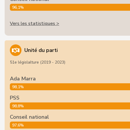
96,1%
Vers les statistiques >
Unité du parti
51e législalture (2019 - 2023)
Ada Marra
98,1%
PSS
98,8%
Conseil national
97,6%