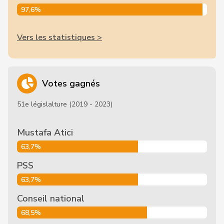
97,6%
Vers les statistiques >
Votes gagnés
51e législalture (2019 - 2023)
Mustafa Atici
63,7%
PSS
63,7%
Conseil national
68,5%