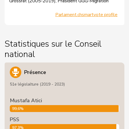
Grossrat (2005-2019), Präsident GGG-Migration
Parlament.ch
smartvote profile
Statistiques sur le Conseil
national
Présence
51e législalture (2019 - 2023)
Mustafa Atici
99,6%
PSS
97,3%