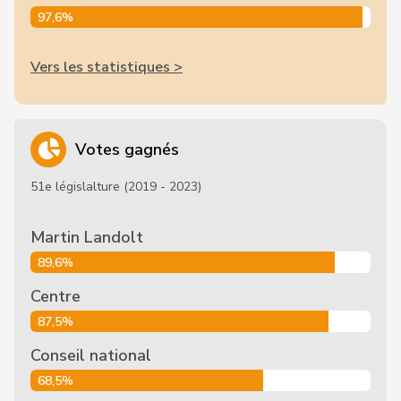
97,6%
Vers les statistiques >
Votes gagnés
51e législalture (2019 - 2023)
Martin Landolt
89,6%
Centre
87,5%
Conseil national
68,5%