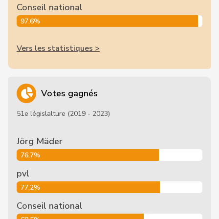
Conseil national
97,6%
Vers les statistiques >
Votes gagnés
51e législalture (2019 - 2023)
Jörg Mäder
76,7%
pvl
77,2%
Conseil national