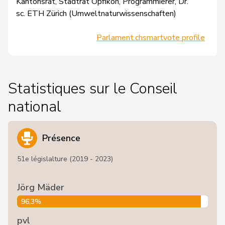
Kantonsrat, Stadtrat Opfikon, Programmierer, Dr.
sc. ETH Zürich (Umweltnaturwissenschaften)
Parlament.ch
smartvote profile
Statistiques sur le Conseil
national
Présence
51e législalture (2019 - 2023)
Jörg Mäder
96,3%
pvl