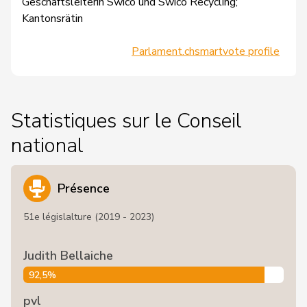
Geschäftsleiterin Swico und Swico Recycling;
Kantonsrätin
Parlament.ch
smartvote profile
Statistiques sur le Conseil
national
Présence
51e législalture (2019 - 2023)
Judith Bellaiche
92,5%
pvl