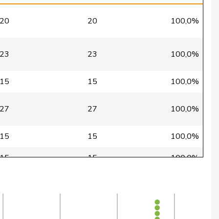
20
20
100,0%
23
23
100,0%
15
15
100,0%
27
27
100,0%
15
15
100,0%
15
15
100,0%
15
15
100,0%
15
15
100,0%