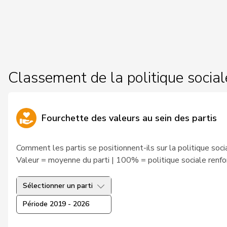
18
Rosenwasser
Anna
PSS
ZH
19
Roth
David
PSS
LU
20
Rumy
Farah
PSS
SO
Classement de la politique social
21
Schläfli
Nina
PSS
TG
22
Tschopp
Jean
PSS
VD
Fourchette des valeurs au sein des partis
23
Zryd
Andrea
PSS
BE
24
Zybach
Ursula
PSS
BE
Comment les partis se positionnent-ils sur la politique soci
Valeur = moyenne du parti | 100% = politique sociale renfo
25
Marti
Samira
PSS
BL
Sélectionner un parti
26
Tuosto
Brenda
PSS
VD
Période 2019 - 2026
VERT-
27
Andrey
Gerhard
FR
E-S