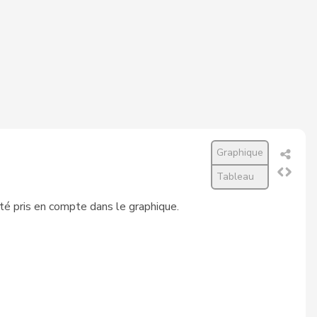
56
57
98,2%
56
57
98,2%
54
55
98,2%
56
57
98,2%
55
56
98,2%
Graphique
56
57
98,2%
Tableau
56
57
98,2%
été pris en compte dans le graphique.
67
68
97,8%
40
41
97,6%
78
80
97,5%