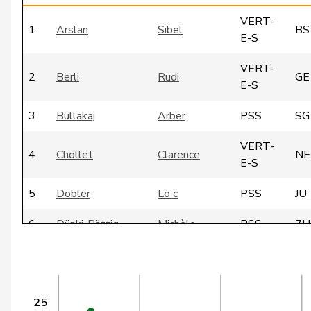
VERT-
1
Arslan
Sibel
BS
E-S
VERT-
2
Berli
Rudi
GE
E-S
3
Bullakaj
Arbër
PSS
SG
VERT-
4
Chollet
Clarence
NE
E-S
5
Dobler
Loïc
PSS
JU
6
Dünki-Bättig
Michèle
PSS
ZH
VERT-
7
Gantenbein
Laura
SO
E-S
8
Locher
Miriam
PSS
BL
25