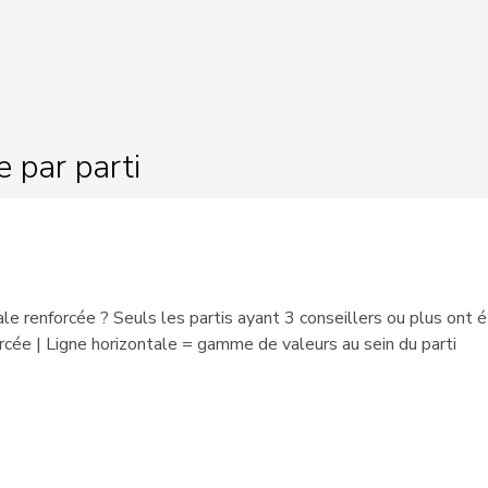
CN 2023 - aujourd'hui
CN 2023 - aujourd'hui
CN 2023 - aujourd'hui
e par parti
CN 2023 - aujourd'hui
CN 2023 - aujourd'hui
CN 2023 - aujourd'hui
CN 2023 - aujourd'hui
ale renforcée ? Seuls les partis ayant 3 conseillers ou plus ont 
rcée | Ligne horizontale = gamme de valeurs au sein du parti
CN 2018 - aujourd'hui
CN 2023 - aujourd'hui
CN 2019 - aujourd'hui