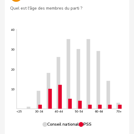
Quel est l'âge des membres du parti ?
40
30
20
10
<25
30-34
40-44
50-54
60-64
70+
Conseil national
PSS