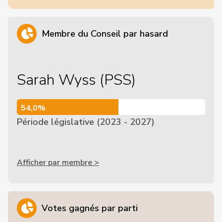
Membre du Conseil par hasard
Sarah Wyss (PSS)
54,0%
54,0%
Période législative (2023 - 2027)
Afficher par membre >
Votes gagnés par parti