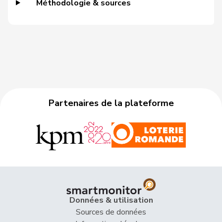
Méthodologie & sources
46
Silberschmidt
Andri
PLR
ZH
47
Walti
Beat
PLR
ZH
48
Sauter
Regine
PLR
ZH
49
Michel
Simon
PLR
SO
Partenaires de la plateforme
50
Theiler
Heinz
PLR
SZ
51
Schneeberger
Daniela
PLR
BL
52
Nantermod
Philippe
PLR
VS
53
Dobler
Marcel
PLR
SG
54
Schilliger
Peter
PLR
LU
Données & utilisation
Hans-
Sources de données
55
Portmann
PLR
ZH