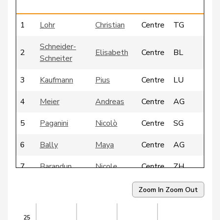
g
1
Lohr
Christian
Centre
TG
Schneider-
2
Elisabeth
Centre
BL
Schneiter
3
Kaufmann
Pius
Centre
LU
4
Meier
Andreas
Centre
AG
5
Paganini
Nicolò
Centre
SG
6
Bally
Maya
Centre
AG
7
Barandun
Nicole
Centre
ZH
8
Bürgin
Yvonne
Centre
ZH
Zoom In
Zoom Out
9
Ritter
Markus
Centre
SG
25