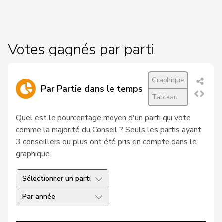
19
Hess
Lorenz
Centre
BE
20
Kutter
Philipp
Centre
ZH
Votes gagnés par parti
21
Pfister
Gerhard
Centre
ZG
Graphique
22
Roduit
Benjamin
Centre
VS
Par Partie dans le temps
Tableau
23
Blunschy
Dominik
Centre
SZ
Quel est le pourcentage moyen d'un parti qui vote
comme la majorité du Conseil ? Seuls les partis ayant
Bulliard-
24
Christine
Centre
FR
3 conseillers ou plus ont été pris en compte dans le
Marbach
graphique.
Roth
Marie-
25
Centre
FR
Pasquier
France
Sélectionner un parti
Par année
26
Stadler
Simon
Centre
UR
Müller-