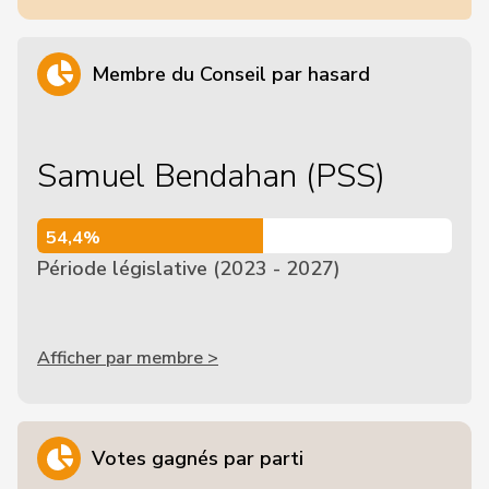
Membre du Conseil par hasard
Samuel Bendahan (PSS)
54,4%
54,4%
Période législative (2023 - 2027)
Afficher par membre >
Votes gagnés par parti