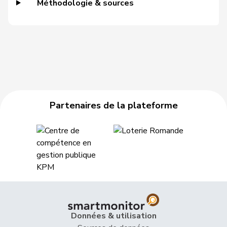
Méthodologie & sources
VERT-
218
de Meuron
Andrea
BE
E-S
Schneider-
2
Elisabeth
Centre
BL
Schneiter
51
Schneeberger
Daniela
PLR
BL
122
Sollberger
Sandra
UDC
BL
Partenaires de la plateforme
140
de Courten
Thomas
UDC
BL
143
Nussbaumer
Eric
PSS
BL
175
Marti
Samira
PSS
BL
VERT-
193
Brenzikofer
Florence
BL
E-S
Données & utilisation
213
Locher
Miriam
PSS
BL