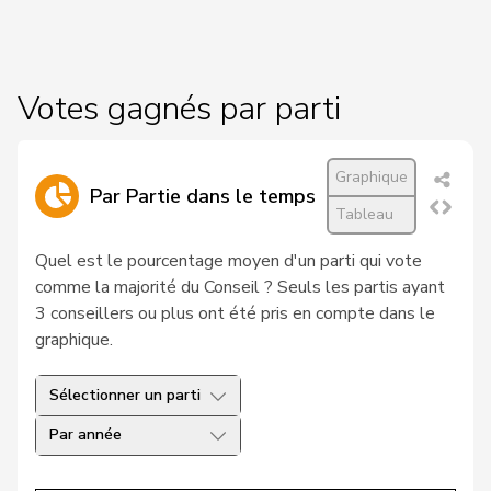
72
Bischof
Edgar
UDC
AR
117
Zuberbühler
David
UDC
AR
Votes gagnés par parti
11
Nause
Reto
Centre
BE
Graphique
19
Hess
Lorenz
Centre
BE
Par Partie dans le temps
Tableau
57
Wasserfallen
Christian
PLR
BE
Quel est le pourcentage moyen d'un parti qui vote
61
Grossen
Jürg
pvl
BE
comme la majorité du Conseil ? Seuls les partis ayant
3 conseillers ou plus ont été pris en compte dans le
67
Mettler
Melanie
pvl
BE
graphique.
68
Jost
Marc
PEV
BE
Sélectionner un parti
69
Stämpfli
Fabienne
pvl
BE
Par année
70
Bertschy
Kathrin
pvl
BE