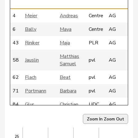
g
4
Meier
Andreas
Centre
AG
6
Bally
Maya
Centre
AG
43
Riniker
Maja
PLR
AG
Matthias
58
Jauslin
pvl
AG
Samuel
62
Flach
Beat
pvl
AG
71
Portmann
Barbara
pvl
AG
84
Glur
Christian
UDC
AG
89
Huber
Alois
UDC
AG
Zoom In
Zoom Out
96
Heimgartner
Stefanie
UDC
AG
25