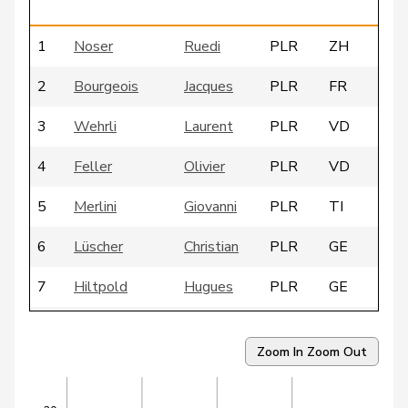
1
Noser
Ruedi
PLR
ZH
2
Bourgeois
Jacques
PLR
FR
3
Wehrli
Laurent
PLR
VD
4
Feller
Olivier
PLR
VD
5
Merlini
Giovanni
PLR
TI
6
Lüscher
Christian
PLR
GE
7
Hiltpold
Hugues
PLR
GE
8
Borloz
Frédéric
PLR
VD
Zoom In
Zoom Out
9
Moret
Isabelle
PLR
VD
10
Derder
Fathi
PLR
VD