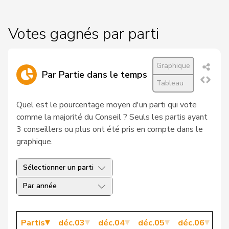
19
Bregy
PDC
VS
Matthias
Votes gagnés par parti
20
Markwalder
Christa
PLR
BE
21
Vitali
Albert
PLR
LU
Graphique
Par Partie dans le temps
22
Walti
Beat
PLR
ZH
Tableau
23
Gössi
Petra
PLR
SZ
Quel est le pourcentage moyen d'un parti qui vote
comme la majorité du Conseil ? Seuls les partis ayant
24
Sauter
Regine
PLR
ZH
3 conseillers ou plus ont été pris en compte dans le
graphique.
25
Fässler
Daniel
PDC
AI
26
Brunner
Hansjörg
PLR
TG
Sélectionner un parti
Par année
27
Barazzone
Guillaume
PDC
GE
Glanzmann-
28
Ida
PDC
LU
Partis
déc.03
déc.04
déc.05
déc.06
dé
Hunkeler