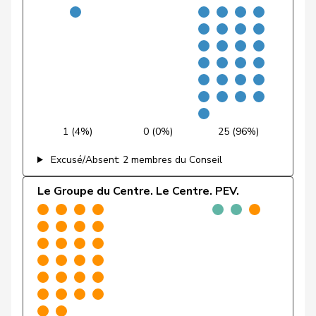
Fehr Düsel
Nina
UDC
V
ZH
Feller
Olivier
PLR
RL
VD
Fischer
Benjamin
UDC
V
ZH
VERT-
Fivaz
Fabien
G
NE
E-S
1 (4%)
0 (0%)
25 (96%)
Flach
Beat
pvl
GL
AG
Excusé/Absent: 2 membres du Conseil
Fonio
Giorgio
Centre
M-E
TI
Le Groupe du Centre. Le Centre. PEV.
Freymond
Sylvain
UDC
V
VD
Pierre-
Fridez
PSS
S
JU
Alain
Friedl
Claudia
PSS
S
SG
Funiciello
Tamara
PSS
S
BE