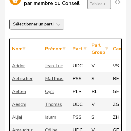
par membre du Conseil
Tableau
Sélectionner un parti
Parl
Nom
Prénom
Parti
Canton
Group
Addor
Jean-Luc
UDC
V
VS
Aebischer
Matthias
PSS
S
BE
Aellen
Cyril
PLR
RL
GE
Aeschi
Thomas
UDC
V
ZG
Alijaj
Islam
PSS
S
ZH
Amaudruz
Céline
UDC
V
GE