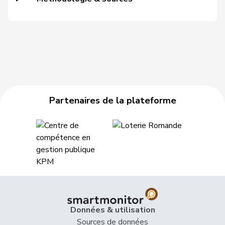
E-S
Haab
Martin
UDC
V
ZH
Hässig
Patrick
pvl
GL
ZH
Heer
Alfred
UDC
V
ZH
Heimgartner
Stefanie
UDC
V
AG
Partenaires de la plateforme
Hess
Erich
UDC
V
BE
Hess
Lorenz
Centre
M-E
BE
Huber
Alois
UDC
V
AG
Hübscher
Martin
UDC
V
ZH
Hug
Roman
UDC
V
GR
Données & utilisation
Sources de données