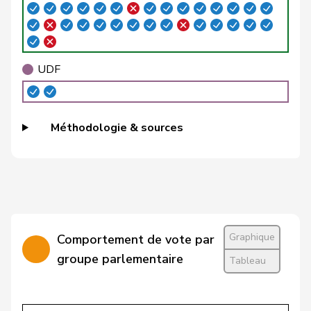
Roland
Büchel
UDC
V
SG
Rino
Buffat
Michaël
UDC
V
VD
UDF
Bühler
Manfred
UDC
V
BE
Bulliard-
Christine
Centre
M-E
FR
Méthodologie & sources
Marbach
Burgherr
Thomas
UDC
V
AG
Bürgi
Roman
UDC
V
SZ
Bürgin
Yvonne
Centre
M-E
ZH
Graphique
Comportement de vote par
Calame
Didier
UDC
V
NE
groupe parlementaire
Tableau
Candan
Hasan
PSS
S
LU