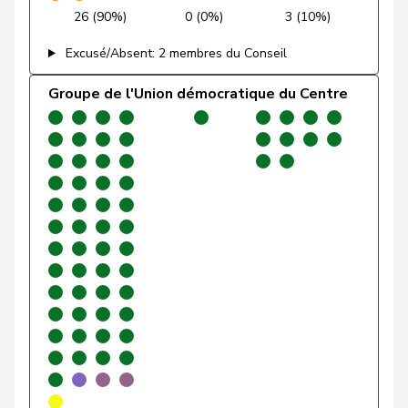
26 (90%)
0 (0%)
3 (10%)
Gafner
Andreas
UDF
V
BE
Excusé/Absent: 2 membres du Conseil
Gartmann
Walter
UDC
V
SG
Groupe de l'Union démocratique du Centre
Giacometti
Anna
PLR
RL
GR
Gianini
Simone
PLR
RL
TI
Giezendanner
Benjamin
UDC
V
AG
Glarner
Andreas
UDC
V
AG
VERT-
Glättli
Balthasar
G
ZH
E-S
Gobet
Nadine
PLR
RL
FR
Golay
Roger
MCG
V
GE