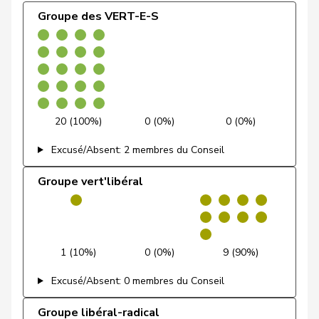
Centre. PEV.
de Quattro
Jacqueline
PLR
RL
VD
Groupe des VERT-E-S
Groupe libéral-
Dettling
Marcel
UDC
V
SZ
1 (0,0%)
0 (0,0%)
25 (
radical
De Ventura
Linda
PSS
S
SH
Dobler
Marcel
PLR
RL
SG
20 (100%)
0 (0%)
0 (0%)
Docourt
Martine
PSS
S
NE
Excusé/Absent: 2 membres du Conseil
Durrer-
Regina
Centre
M-E
NW
Knobel
Groupe vert'libéral
Egger
Mike
UDC
V
SG
Farinelli
Alex
PLR
RL
TI
1 (10%)
0 (0%)
9 (90%)
Fehlmann
Laurence
PSS
S
GE
Excusé/Absent: 0 membres du Conseil
Rielle
Groupe libéral-radical