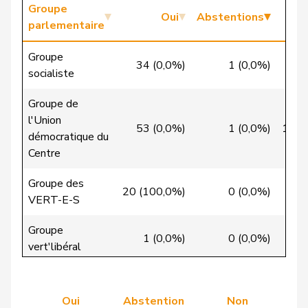
Candinas
Martin
Centre
M-E
GR
Groupe
Oui
Abstentions
parlementaire
Chappuis
Isabelle
Centre
M-E
VD
Groupe
34 (0,0%)
1 (0,0%)
0 (
Christ
Katja
pvl
GL
BS
socialiste
VERT-
Groupe de
Clivaz
Christophe
G
VS
E-S
l'Union
53 (0,0%)
1 (0,0%)
10 (
démocratique du
Cottier
Damien
PLR
RL
NE
Centre
Crottaz
Brigitte
PSS
S
VD
Groupe des
20 (100,0%)
0 (0,0%)
0 (
VERT-E-S
Dandrès
Christian
PSS
S
GE
Groupe
de Courten
Thomas
UDC
V
BL
1 (0,0%)
0 (0,0%)
9 (
vert'libéral
de
Simone
PLR
RL
GE
Le Groupe du
Montmollin
Centre. Le
26 (0,0%)
0 (0,0%)
3 (
Oui
Abstention
Non