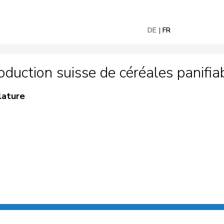
DE
FR
uction suisse de céréales panifia
lature