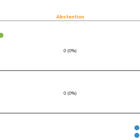
UDC
V
VD
PSS
S
JU
Abstention
PSS
S
SG
UDF
V
BE
0 (0%)
UDC
V
SG
UDC
V
AG
UDC
V
AG
0 (0%)
VERT-E-S
G
ZH
UDC
V
SG
UDC
V
VS
UDC
V
LU