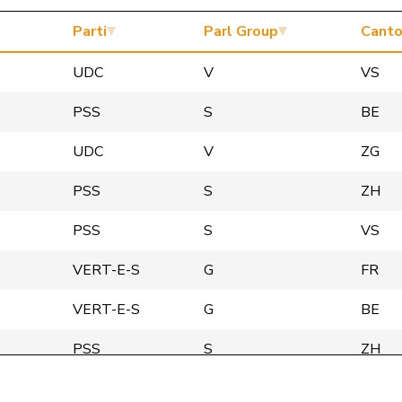
Parti
Parl Group
Cant
UDC
V
VS
PSS
S
BE
UDC
V
ZG
PSS
S
ZH
PSS
S
VS
VERT-E-S
G
FR
VERT-E-S
G
BE
PSS
S
ZH
Centre
M-E
AG