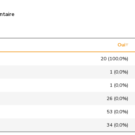
PSS
S
GE
ntaire
UDC
V
SZ
PSS
S
SH
Centre
M-E
NW
Oui
UDC
V
SG
20 (100,0%)
PSS
S
GE
1 (0,0%)
UDC
V
ZH
1 (0,0%)
UDC
V
ZH
26 (0,0%)
VERT-E-S
G
NE
53 (0,0%)
Centre
M-E
TI
34 (0,0%)