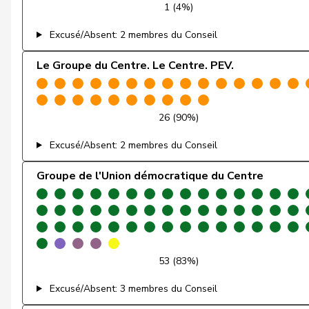
1 (4%)
Guggisberg
Lars
Excusé/Absent: 2 membres du Conseil
Gysi
Barbara
Le Groupe du Centre. Le Centre. PEV.
Gysin
Greta
26 (90%)
Haab
Martin
Excusé/Absent: 2 membres du Conseil
Heimgartner
Stefanie
Groupe de l'Union démocratique du Centre
Huber
Alois
Hübscher
Martin
Hug
Roman
53 (83%)
Imark
Christian
Excusé/Absent: 3 membres du Conseil
Jaccoud
Jessica