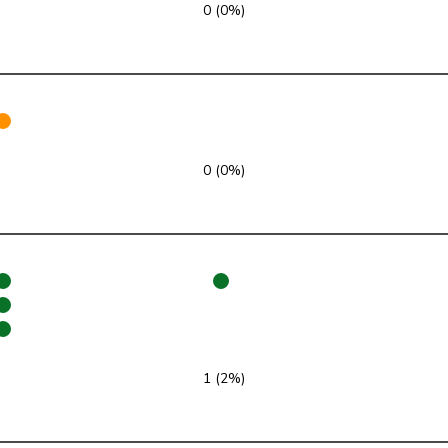
0 (0%)
UDC
V
BE
PSS
S
SG
VERT-E-S
G
TI
0 (0%)
UDC
V
ZH
UDC
V
AG
UDC
V
AG
UDC
V
ZH
UDC
V
GR
1 (2%)
UDC
V
SO
PSS
S
VD