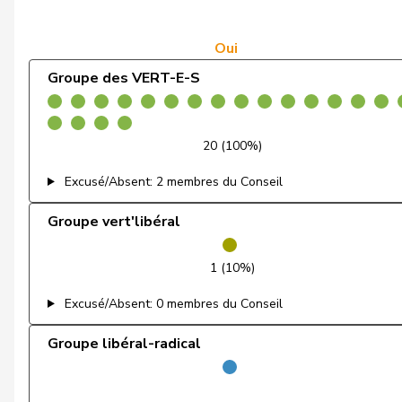
Freymond
Sylvain
Fridez
Pierre-Alain
Oui
Groupe des VERT-E-S
Friedl
Claudia
Gafner
Andreas
20 (100%)
Gartmann
Walter
Excusé/Absent: 2 membres du Conseil
Giezendanner
Benjamin
Groupe vert'libéral
Glarner
Andreas
1 (10%)
Glättli
Balthasar
Excusé/Absent: 0 membres du Conseil
Götte
Michael
Groupe libéral-radical
Graber
Michael
Grüter
Franz