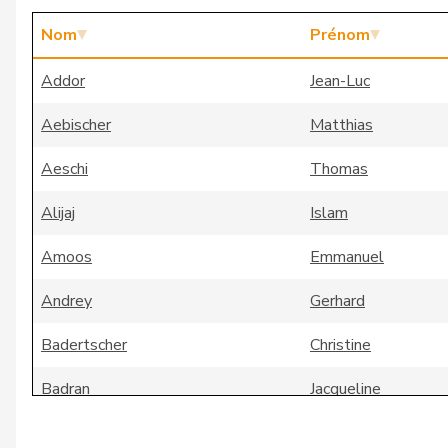
Nom
Prénom
Addor
Jean-Luc
Aebischer
Matthias
Aeschi
Thomas
Alijaj
Islam
Amoos
Emmanuel
Andrey
Gerhard
Badertscher
Christine
Badran
Jacqueline
Bally
Maya