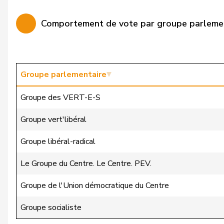
Dandrès
Christian
Comportement de vote par groupe parleme
Dettling
Marcel
De Ventura
Linda
Durrer-Knobel
Regina
Groupe parlementaire
Egger
Mike
Groupe des VERT-E-S
Fehlmann Rielle
Laurence
Groupe vert'libéral
Fehr Düsel
Nina
Groupe libéral-radical
Fischer
Benjamin
Le Groupe du Centre. Le Centre. PEV.
Fivaz
Fabien
Groupe de l'Union démocratique du Centre
Fonio
Giorgio
Groupe socialiste