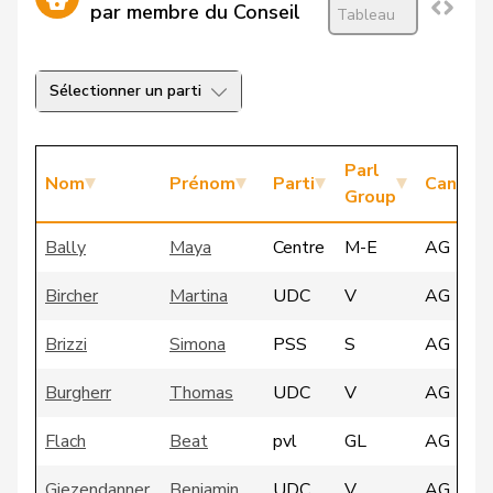
par membre du Conseil
Tableau
Sélectionner un parti
Parl
Nom
Prénom
Parti
Canton
Group
Bally
Maya
Centre
M-E
AG
Bircher
Martina
UDC
V
AG
Brizzi
Simona
PSS
S
AG
Burgherr
Thomas
UDC
V
AG
Flach
Beat
pvl
GL
AG
Giezendanner
Benjamin
UDC
V
AG