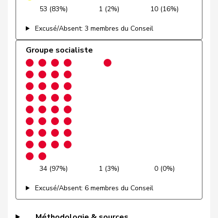
53 (83%)
1 (2%)
10 (16%)
Revaz
Estelle
PSS
S
GE
Excusé/Absent: 3 membres du Conseil
Sormanni
Daniel
MCG
V
GE
Groupe socialiste
VERT-
Walder
Nicolas
G
GE
E-S
Schnyder
Markus
UDC
V
GL
Candinas
Martin
Centre
M-E
GR
Giacometti
Anna
PLR
RL
GR
Hug
Roman
UDC
V
GR
34 (97%)
1 (3%)
0 (0%)
Martullo-
Magdalena
UDC
V
GR
Excusé/Absent: 6 membres du Conseil
Blocher
Pult
Jon
PSS
S
GR
Méthodologie & sources