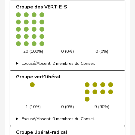
VERT-
Centre
Brenzikofer
Florence
G
BL
Groupe des VERT-E-S
E-S
Groupe
34 (0,0%)
1 (0,0%)
0 (
de Courten
Thomas
UDC
V
BL
socialiste
Marti
Samira
PSS
S
BL
Nussbaumer
Eric
PSS
S
BL
20 (100%)
0 (0%)
0 (0%)
Schneeberger
Daniela
PLR
RL
BL
Excusé/Absent: 2 membres du Conseil
Schneider-
Groupe vert'libéral
Elisabeth
Centre
M-E
BL
Schneiter
Sollberger
Sandra
UDC
V
BL
1 (10%)
0 (0%)
9 (90%)
Christ
Katja
pvl
GL
BS
Excusé/Absent: 0 membres du Conseil
von
Patricia
PLR
RL
BS
Falkenstein
Groupe libéral-radical