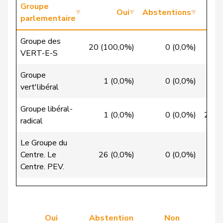
Nause
Reto
Centre
M-E
BE
Groupe
Oui
Abstentions
parlementaire
Riem
Katja
UDC
V
BE
Groupe des
Rüegsegger
Hans Jörg
UDC
V
BE
20 (100,0%)
0 (0,0%)
0 (
VERT-E-S
VERT-
Trede
Aline
G
BE
Groupe
E-S
1 (0,0%)
0 (0,0%)
9 (
vert'libéral
Umbricht
Nadja
UDC
V
BE
Groupe libéral-
Pieren
1 (0,0%)
0 (0,0%)
25 (
radical
Wandfluh
Ernst
UDC
V
BE
Le Groupe du
Centre. Le
26 (0,0%)
0 (0,0%)
3 (
Wasserfallen
Christian
PLR
RL
BE
Centre. PEV.
Zryd
Andrea
PSS
S
BE
Groupe de
l'Union
Zybach
Ursula
PSS
S
BE
53 (0,0%)
1 (0,0%)
10 (
démocratique du
Oui
Abstention
Non