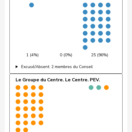
Wyss
Sarah
PSS
S
BS
VERT-
Andrey
Gerhard
G
FR
E-S
Bulliard-
Christine
Centre
M-E
FR
Marbach
1 (4%)
0 (0%)
25 (96%)
Gobet
Nadine
PLR
RL
FR
Excusé/Absent: 2 membres du Conseil
Kolly
Nicolas
UDC
V
FR
Le Groupe du Centre. Le Centre. PEV.
Pierre-
Page
UDC
V
FR
André
Piller Carrard
Valérie
PSS
S
FR
Roth
Marie-
Centre
M-E
FR
Pasquier
France