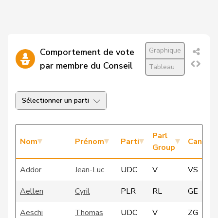
Graphique
Comportement de vote
par membre du Conseil
Tableau
Sélectionner un parti
Parl
Nom
Prénom
Parti
Canton
Group
Addor
Jean-Luc
UDC
V
VS
Aellen
Cyril
PLR
RL
GE
Aeschi
Thomas
UDC
V
ZG