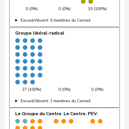
Hübscher
Martin
UDC
V
ZH
0 (0%)
0 (0%)
10 (100%)
Hug
Roman
UDC
V
GR
Excusé/Absent: 0 membres du Conseil
Hurter
Thomas
UDC
V
SH
Groupe libéral-radical
Imark
Christian
UDC
V
SO
Matthias
Jauslin
PLR
RL
AG
Samuel
Jost
Marc
PEV
M-E
BE
Kamerzin
Sidney
Centre
M-E
VS
27 (100%)
0 (0%)
0 (0%)
Kaufmann
Pius
Centre
M-E
LU
Excusé/Absent: 1 membres du Conseil
Knutti
Thomas
UDC
V
BE
Le Groupe du Centre. Le Centre. PEV.
Kolly
Nicolas
UDC
V
FR