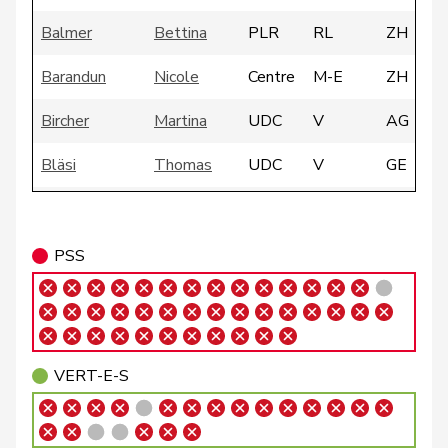
Balmer
Bettina
PLR
RL
ZH
Barandun
Nicole
Centre
M-E
ZH
Bircher
Martina
UDC
V
AG
Bläsi
Thomas
UDC
V
GE
Philipp
Bregy
Centre
M-E
VS
Matthias
PSS
Roland
Büchel
UDC
V
SG
Rino
Buffat
Michaël
UDC
V
VD
VERT-E-S
Bühler
Manfred
UDC
V
BE
Bulliard-
Christine
Centre
M-E
FR