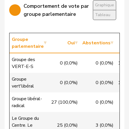
Graphique
Comportement de vote par
Gafner
Andreas
UDF
V
BE
groupe parlementaire
Tableau
Gartmann
Walter
UDC
V
SG
Giacometti
Anna
PLR
RL
GR
Groupe
Oui
Abstentions
parlementaire
Gianini
Simone
PLR
RL
TI
Groupe des
Giezendanner
Benjamin
UDC
V
AG
0 (0,0%)
0 (0,0%)
19 (
VERT-E-S
Glarner
Andreas
UDC
V
AG
Groupe
0 (0,0%)
0 (0,0%)
10 (
vert'libéral
Gobet
Nadine
PLR
RL
FR
Groupe libéral-
Golay
Roger
MCG
V
GE
27 (100,0%)
0 (0,0%)
0
radical
Götte
Michael
UDC
V
SG
Le Groupe du
Centre. Le
25 (0,0%)
3 (0,0%)
2
Graber
Michael
UDC
V
VS