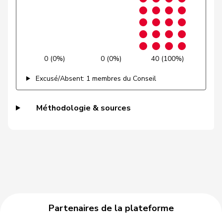
Quadri
Lorenzo
Lega
V
TI
Rechsteiner
Thomas
Centre
M-E
AI
Reimann
Lukas
UDC
V
SG
0 (0%)
0 (0%)
40 (100%)
Riem
Katja
UDC
V
BE
Excusé/Absent: 1 membres du Conseil
Riner
Christoph
UDC
V
AG
Méthodologie & sources
Ritter
Markus
Centre
M-E
SG
Roduit
Benjamin
Centre
M-E
VS
Ruch
Daniel
PLR
RL
VD
Rüegger
Monika
UDC
V
OW
Rüegsegger
Hans Jörg
UDC
V
BE
Partenaires de la plateforme