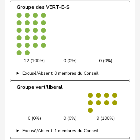
Centre
de Quattro
Jacqueline
PLR
RL
VD
Groupe des VERT-E-S
Groupe
Dettling
Marcel
UDC
V
SZ
39 (100,0%)
0 (0,0%)
0
socialiste
Dobler
Marcel
PLR
RL
SG
Docourt
Martine
PSS
S
NE
Durrer-
Regina
Centre
M-E
NW
22 (100%)
0 (0%)
0 (0%)
Knobel
Excusé/Absent: 0 membres du Conseil
Egger
Mike
UDC
V
SG
Groupe vert'libéral
Farinelli
Alex
PLR
RL
TI
Fehlmann
Laurence
PSS
S
GE
Rielle
0 (0%)
0 (0%)
9 (100%)
Fehr Düsel
Nina
UDC
V
ZH
Excusé/Absent: 1 membres du Conseil