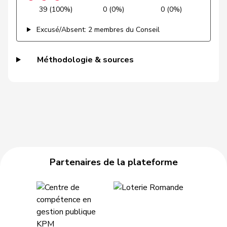
VERT-
39 (100%)
0 (0%)
0 (0%)
Gysin
Greta
G
TI
E-S
Excusé/Absent: 2 membres du Conseil
Haab
Martin
UDC
V
ZH
Méthodologie & sources
Hässig
Patrick
pvl
GL
ZH
Heer
Alfred
UDC
V
ZH
Heimgartner
Stefanie
UDC
V
AG
Hess
Erich
UDC
V
BE
Hess
Lorenz
Centre
M-E
BE
Partenaires de la plateforme
Huber
Alois
UDC
V
AG
Hübscher
Martin
UDC
V
ZH
Hug
Roman
UDC
V
GR