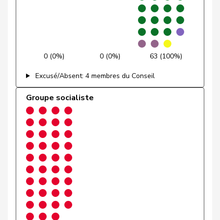
Götte
Michael
UDC
V
SG
Graber
Michael
UDC
V
VS
0 (0%)
0 (0%)
63 (100%)
Gredig
Corina
pvl
GL
ZH
Excusé/Absent: 4 membres du Conseil
Grossen
Jürg
pvl
GL
BE
Groupe socialiste
Grüter
Franz
UDC
V
LU
Niklaus-
Gugger
PEV
M-E
ZH
Samuel
Guggisberg
Lars
UDC
V
BE
Gutjahr
Diana
UDC
V
TG
Gysi
Barbara
PSS
S
SG