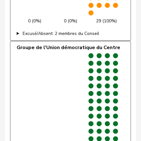
Gartmann
Walter
UDC
V
SG
0 (0%)
0 (0%)
29 (100%)
Giacometti
Anna
PLR
RL
GR
Excusé/Absent: 2 membres du Conseil
Gianini
Simone
PLR
RL
TI
Groupe de l'Union démocratique du Centre
Giezendanner
Benjamin
UDC
V
AG
VERT-
Girod
Bastien
G
ZH
E-S
Glarner
Andreas
UDC
V
AG
VERT-
Glättli
Balthasar
G
ZH
E-S
Gobet
Nadine
PLR
RL
FR
Golay
Roger
MCG
V
GE