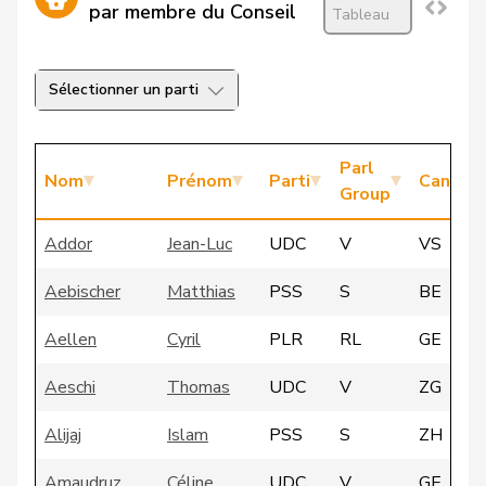
par membre du Conseil
Tableau
Sélectionner un parti
Parl
Nom
Prénom
Parti
Canton
Group
Addor
Jean-Luc
UDC
V
VS
Aebischer
Matthias
PSS
S
BE
Aellen
Cyril
PLR
RL
GE
Aeschi
Thomas
UDC
V
ZG
Alijaj
Islam
PSS
S
ZH
Amaudruz
Céline
UDC
V
GE