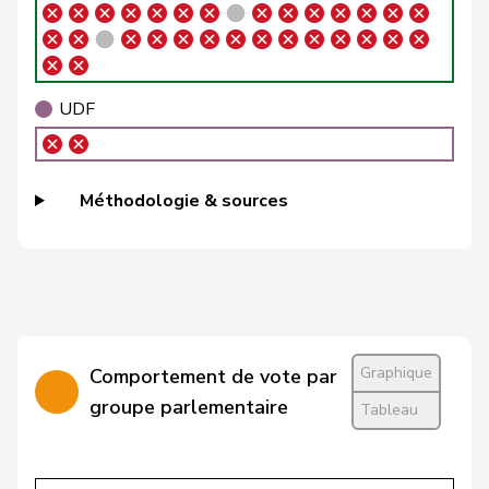
Roland
Büchel
UDC
V
SG
Rino
Buffat
Michaël
UDC
V
VD
UDF
Bühler
Manfred
UDC
V
BE
Bulliard-
Christine
Centre
M-E
FR
Méthodologie & sources
Marbach
Burgherr
Thomas
UDC
V
AG
Bürgi
Roman
UDC
V
SZ
Bürgin
Yvonne
Centre
M-E
ZH
Graphique
Comportement de vote par
Calame
Didier
UDC
V
NE
groupe parlementaire
Tableau
Candan
Hasan
PSS
S
LU