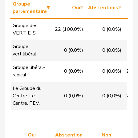
Candinas
Martin
Centre
M-E
GR
Groupe
Oui
Abstentions
parlementaire
Chappuis
Isabelle
Centre
M-E
VD
Groupe des
22 (100,0%)
0 (0,0%)
0
Christ
Katja
pvl
GL
BS
VERT-E-S
VERT-
Groupe
Clivaz
Christophe
G
VS
0 (0,0%)
0 (0,0%)
9 (
E-S
vert'libéral
Cottier
Damien
PLR
RL
NE
Groupe libéral-
0 (0,0%)
0 (0,0%)
28 (
radical
Crottaz
Brigitte
PSS
S
VD
Le Groupe du
Dandrès
Christian
PSS
S
GE
Centre. Le
0 (0,0%)
0 (0,0%)
29 (
Centre. PEV.
de Courten
Thomas
UDC
V
BL
Groupe de
de
Simone
PLR
RL
GE
l'Union
Montmollin
0 (0,0%)
0 (0,0%)
63 (
démocratique du
Oui
Abstention
Non