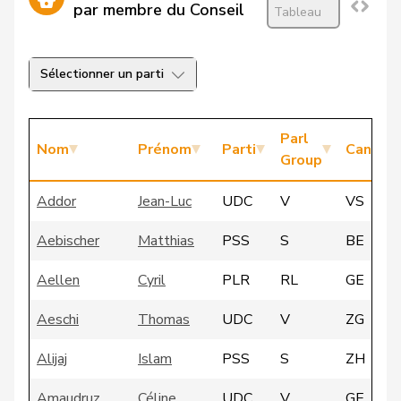
par membre du Conseil
Tableau
Sélectionner un parti
Parl
Nom
Prénom
Parti
Canton
Group
Addor
Jean-Luc
UDC
V
VS
Aebischer
Matthias
PSS
S
BE
Aellen
Cyril
PLR
RL
GE
Aeschi
Thomas
UDC
V
ZG
Alijaj
Islam
PSS
S
ZH
Amaudruz
Céline
UDC
V
GE