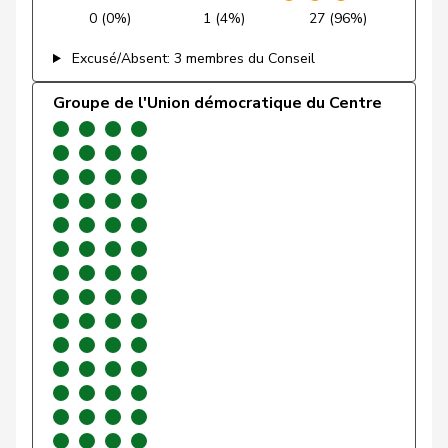
0 (0%)
1 (4%)
27 (96%)
Gartmann
Walter
UDC
V
SG
Excusé/Absent: 3 membres du Conseil
Giacometti
Anna
PLR
RL
GR
Groupe de l'Union démocratique du Centre
Gianini
Simone
PLR
RL
TI
Giezendanner
Benjamin
UDC
V
AG
VERT-
Girod
Bastien
G
ZH
E-S
Glarner
Andreas
UDC
V
AG
VERT-
Glättli
Balthasar
G
ZH
E-S
Gobet
Nadine
PLR
RL
FR
Golay
Roger
MCG
V
GE