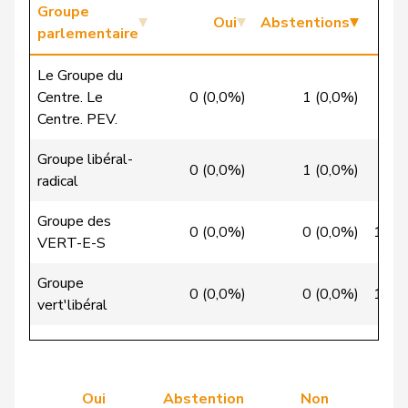
Candinas
Martin
Centre
M-E
GR
Groupe
Oui
Abstentions
parlementaire
Chappuis
Isabelle
Centre
M-E
VD
Le Groupe du
Christ
Katja
pvl
GL
BS
Centre. Le
0 (0,0%)
1 (0,0%)
27
Centre. PEV.
VERT-
Clivaz
Christophe
G
VS
E-S
Groupe libéral-
0 (0,0%)
1 (0,0%)
25
radical
Cottier
Damien
PLR
RL
NE
Groupe des
Crottaz
Brigitte
PSS
S
VD
0 (0,0%)
0 (0,0%)
19 (
VERT-E-S
Dandrès
Christian
PSS
S
GE
Groupe
0 (0,0%)
0 (0,0%)
10 (
vert'libéral
de Courten
Thomas
UDC
V
BL
Groupe
de
0 (0,0%)
0 (0,0%)
38 (
Simone
PLR
RL
GE
socialiste
Montmollin
Oui
Abstention
Non
Groupe de