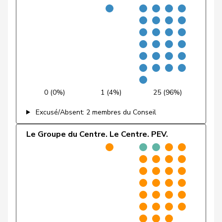
Feller
Olivier
PLR
RL
VD
Fischer
Benjamin
UDC
V
ZH
VERT-
Fivaz
Fabien
G
NE
E-S
Flach
Beat
pvl
GL
AG
0 (0%)
1 (4%)
25 (96%)
Fonio
Giorgio
Centre
M-E
TI
Excusé/Absent: 2 membres du Conseil
Freymond
Sylvain
UDC
V
VD
Le Groupe du Centre. Le Centre. PEV.
Pierre-
Fridez
PSS
S
JU
Alain
Friedl
Claudia
PSS
S
SG
Funiciello
Tamara
PSS
S
BE
Gafner
Andreas
UDF
V
BE