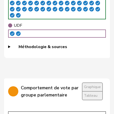
Roland
Büchel
UDC
V
SG
Rino
Buffat
Michaël
UDC
V
VD
UDF
Bühler
Manfred
UDC
V
BE
Bulliard-
Christine
Centre
M-E
FR
Méthodologie & sources
Marbach
Burgherr
Thomas
UDC
V
AG
Bürgi
Roman
UDC
V
SZ
Bürgin
Yvonne
Centre
M-E
ZH
Graphique
Comportement de vote par
Calame
Didier
UDC
V
NE
groupe parlementaire
Tableau
Candan
Hasan
PSS
S
LU