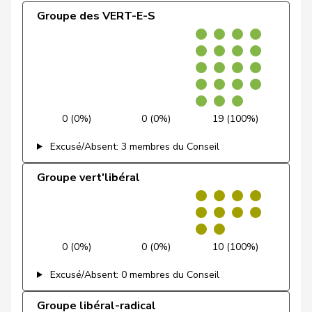
de Quattro
Jacqueline
PLR
RL
VD
l'Union
Groupe des VERT-E-S
65 (100,0%)
0 (0,0%)
0
démocratique du
Dettling
Marcel
UDC
V
SZ
Centre
Dobler
Marcel
PLR
RL
SG
Docourt
Martine
PSS
S
NE
0 (0%)
0 (0%)
19 (100%)
Durrer-
Regina
Centre
M-E
NW
Knobel
Excusé/Absent: 3 membres du Conseil
Egger
Mike
UDC
V
SG
Groupe vert'libéral
Farinelli
Alex
PLR
RL
TI
Fehlmann
Laurence
PSS
S
GE
0 (0%)
0 (0%)
10 (100%)
Rielle
Excusé/Absent: 0 membres du Conseil
Fehr Düsel
Nina
UDC
V
ZH
Groupe libéral-radical