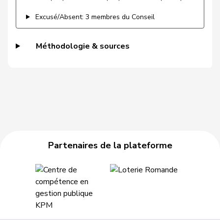
VERT-
Gysin
Greta
G
TI
E-S
Excusé/Absent: 3 membres du Conseil
Haab
Martin
UDC
V
ZH
Méthodologie & sources
Hässig
Patrick
pvl
GL
ZH
Heer
Alfred
UDC
V
ZH
Heimgartner
Stefanie
UDC
V
AG
Hess
Erich
UDC
V
BE
Partenaires de la plateforme
Hess
Lorenz
Centre
M-E
BE
Huber
Alois
UDC
V
AG
Hübscher
Martin
UDC
V
ZH
Hug
Roman
UDC
V
GR