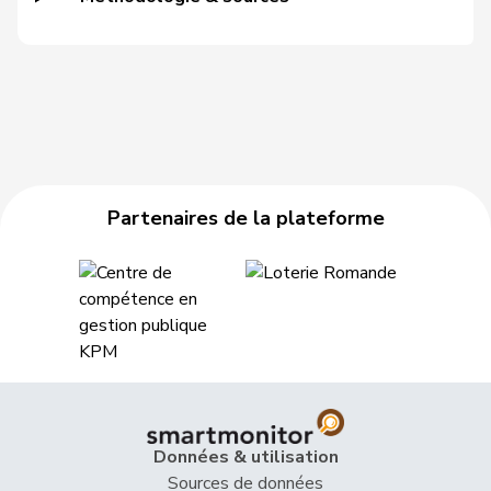
45
Riniker
Maja
PLR
AG
46
Markwalder
Christa
PLR
BE
47
Gössi
Petra
PLR
SZ
48
Lüscher
Christian
PLR
GE
49
Sauter
Regine
PLR
ZH
Partenaires de la plateforme
50
Cattaneo
Rocco
PLR
TI
51
Silberschmidt
Andri
PLR
ZH
52
Berthoud
Alexandre
PLR
VD
53
Walti
Beat
PLR
ZH
54
Nantermod
Philippe
PLR
VS
Données & utilisation
Sources de données