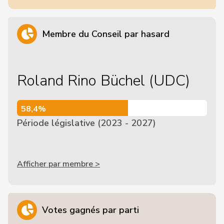
Membre du Conseil par hasard
Roland Rino Büchel (UDC)
58,4%
58,4%
Période législative (2023 - 2027)
Afficher par membre >
Votes gagnés par parti