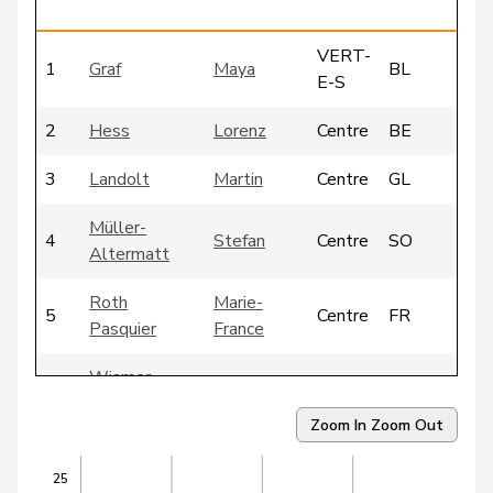
g
VERT-
1
Graf
Maya
BL
E-S
2
Hess
Lorenz
Centre
BE
3
Landolt
Martin
Centre
GL
Müller-
4
Stefan
Centre
SO
Altermatt
Roth
Marie-
5
Centre
FR
Pasquier
France
Wismer-
6
Priska
Centre
LU
Felder
Zoom In
Zoom Out
7
Kutter
Philipp
Centre
ZH
25