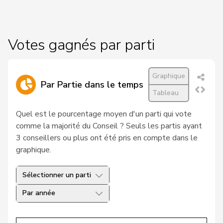
17
Gschwind
Jean-Paul
Centre
JU
18
Humbel
Ruth
Centre
AG
Votes gagnés par parti
19
Pfister
Gerhard
Centre
ZG
Glanzmann-
20
Ida
Centre
LU
Graphique
Hunkeler
Par Partie dans le temps
Tableau
21
Kamerzin
Sidney
Centre
VS
Quel est le pourcentage moyen d'un parti qui vote
22
Roduit
Benjamin
Centre
VS
comme la majorité du Conseil ? Seuls les partis ayant
3 conseillers ou plus ont été pris en compte dans le
23
Ritter
Markus
Centre
SG
graphique.
24
Romano
Marco
Centre
TI
Sélectionner un parti
25
Meier
Andreas
Centre
AG
Par année
26
Wehrli
Laurent
PLR
VD