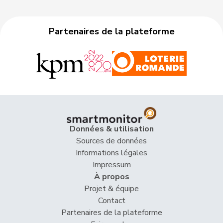
Guscetti
53
Herzog
Verena
UDC
TG
Partenaires de la plateforme
54
Piller Carrard
Valérie
PSS
FR
Rebecca
55
Ruiz
PSS
VD
Ana
56
Bühler
Manfred
UDC
BE
57
Glarner
Andreas
UDC
AG
Données & utilisation
Sources de données
VERT-
Informations légales
58
Graf
Maya
BL
E-S
Impressum
À propos
59
Kiener Nellen
Margret
PSS
BE
Projet & équipe
Contact
60
Wobmann
Walter
UDC
SO
Partenaires de la plateforme