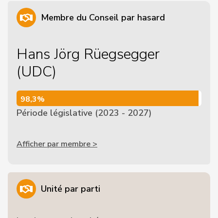
Membre du Conseil par hasard
Hans Jörg Rüegsegger
(UDC)
98,3%
98,3%
Période législative (2023 - 2027)
Afficher par membre >
Unité par parti