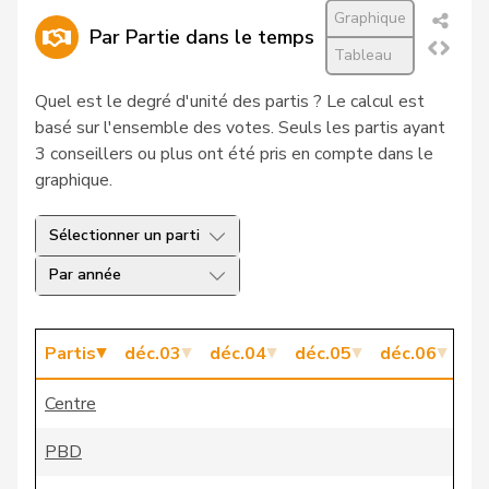
Graphique
Par Partie dans le temps
27
Flach
Beat
pvl
AG
Tableau
VERT-
28
Fricker
Jonas
AG
Quel est le degré d'unité des partis ? Le calcul est
E-S
basé sur l'ensemble des votes. Seuls les partis ayant
3 conseillers ou plus ont été pris en compte dans le
29
Hardegger
Thomas
PSS
ZH
graphique.
30
Barrile
Angelo
PSS
ZH
Sélectionner un parti
Eichenberger-
31
Corina
PLR
AG
Par année
Walther
VERT-
32
Glättli
Balthasar
ZH
Partis
déc.03
déc.04
déc.05
déc.06
dé
E-S
Centre
33
Marti
Min Li
PSS
ZH
PBD
34
Meyer
Mattea
PSS
ZH