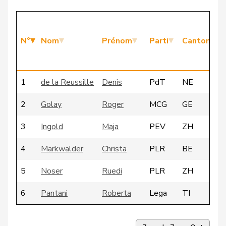
N°
Nom
Prénom
Parti
Canton
1
de la Reussille
Denis
PdT
NE
2
Golay
Roger
MCG
GE
3
Ingold
Maja
PEV
ZH
4
Markwalder
Christa
PLR
BE
5
Noser
Ruedi
PLR
ZH
6
Pantani
Roberta
Lega
TI
7
Quadri
Lorenzo
Lega
TI