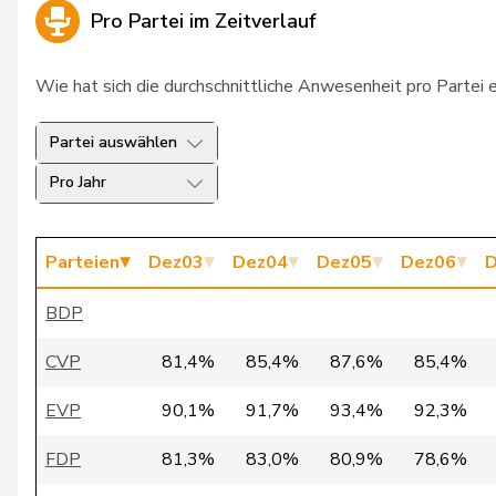
Pro Partei im Zeitverlauf
26
Cathomas
Sep
CV
Wie hat sich die durchschnittliche Anwesenheit pro Partei 
27
Huber
Gabi
FD
Partei auswählen
28
Meyer-Kaelin
Thérèse
CV
Pro Jahr
29
Scherer
Marcel
SV
30
Amherd
Viola
CV
Parteien
Dez03
Dez04
Dez05
Dez06
D
31
Bigger
Elmar
SV
BDP
32
Estermann
Yvette
SV
CVP
81,4%
85,4%
87,6%
85,4%
33
Heim
Bea
SP
EVP
90,1%
91,7%
93,4%
92,3%
34
Schibli
Ernst
SV
FDP
81,3%
83,0%
80,9%
78,6%
35
Teuscher
Franziska
GR