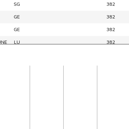
P
SG
382
P
GE
382
GE
382
ÜNE
LU
382
ÜNE
ZH
121
ÜNE
ZH
381
GE
380
P
BE
380
ÜNE
BL
380
ÜNE
BS
380