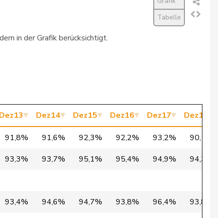
Grafik
Tabelle
388
96,9%
rn in der Grafik berücksichtigt.
388
96,9%
388
96,9%
388
96,9%
388
96,6%
Dez13
Dez14
Dez15
Dez16
Dez17
Dez18
388
96,6%
91,8%
91,6%
92,3%
92,2%
93,2%
90,1%
388
96,6%
93,3%
93,7%
95,1%
95,4%
94,9%
94,3%
388
96,6%
388
96,6%
93,4%
94,6%
94,7%
93,8%
96,4%
93,8%
388
96,6%