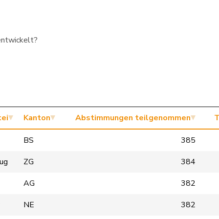
entwickelt?
tei
Kanton
Abstimmungen teilgenommen
T
BS
385
Zug
ZG
384
AG
382
P
NE
382