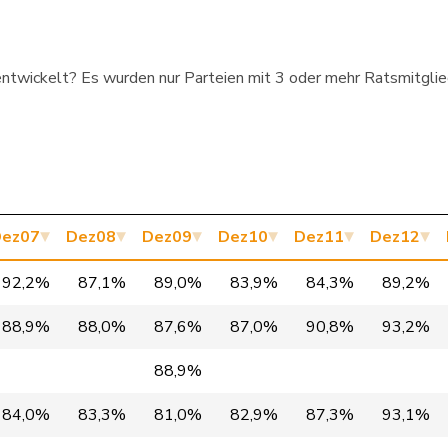
P
GR
376
entwickelt? Es wurden nur Parteien mit 3 oder mehr Ratsmitgliede
P
UR
376
P
FR
376
P
ZG
376
P
VS
375
ez07
Dez08
Dez09
Dez10
Dez11
Dez12
P
SG
375
92,2%
87,1%
89,0%
83,9%
84,3%
89,2%
P
LU
375
88,9%
88,0%
87,6%
87,0%
90,8%
93,2%
SO
375
88,9%
P
ZH
375
84,0%
83,3%
81,0%
82,9%
87,3%
93,1%
ÜNE
BE
375