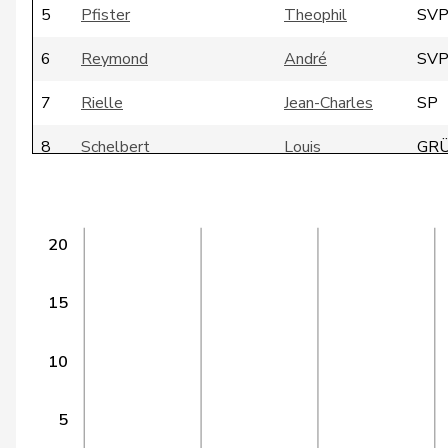
5
Pfister
Theophil
SV
6
Reymond
André
SV
7
Rielle
Jean-Charles
SP
8
Schelbert
Louis
GR
9
Prelicz-Huber
Katharina
GR
10
Girod
Bastien
GR
20
11
Bernasconi
Maria
SP
15
12
Donzé
Walter
EV
10
13
Graf
Maya
GR
14
Lachenmeier-Thüring
Anita
GR
5