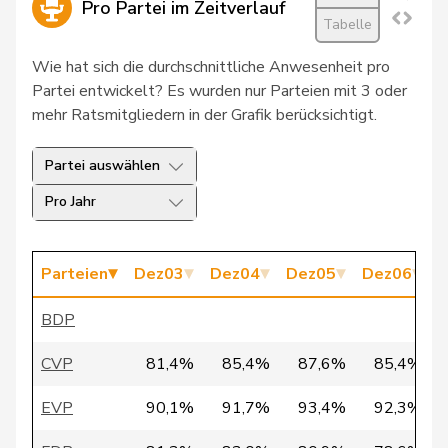
Pro Partei im Zeitverlauf
Tabelle
21
Pfister
Theophil
SVP
SG
Wie hat sich die durchschnittliche Anwesenheit pro
Weber-
Marie-
Partei entwickelt? Es wurden nur Parteien mit 3 oder
22
CSP
FR
Gobet
Thérèse
mehr Ratsmitgliedern in der Grafik berücksichtigt.
Carobbio
23
Marina
SP
TI
Partei auswählen
Guscetti
Pro Jahr
Glanzmann-
24
Ida
CVP
LU
Hunkeler
Parteien
Dez03
Dez04
Dez05
Dez06
D
25
Schelbert
Louis
GRÜNE
LU
BDP
26
Wyss
Brigit
GRÜNE
SO
CVP
81,4%
85,4%
87,6%
85,4%
27
Amherd
Viola
CVP
VS
EVP
90,1%
91,7%
93,4%
92,3%
Glauser-
28
Alice
SVP
VD
Zufferey