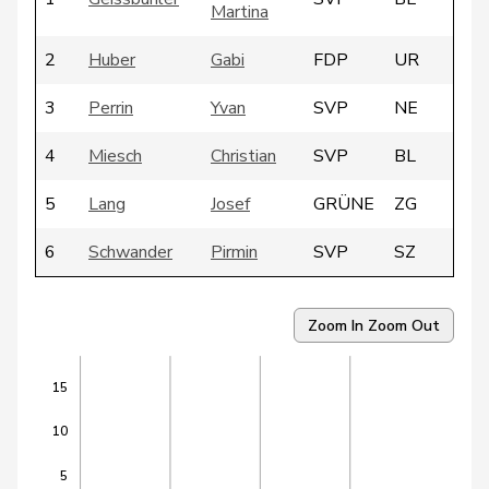
Martina
2
Huber
Gabi
FDP
UR
3
Perrin
Yvan
SVP
NE
4
Miesch
Christian
SVP
BL
5
Lang
Josef
GRÜNE
ZG
6
Schwander
Pirmin
SVP
SZ
7
Brönnimann
Andreas
EDU
BE
Zoom In
Zoom Out
Lachenmeier-
8
Anita
GRÜNE
BS
Thüring
15
9
Reymond
André
SVP
GE
10
10
Killer
Hans
SVP
AG
5