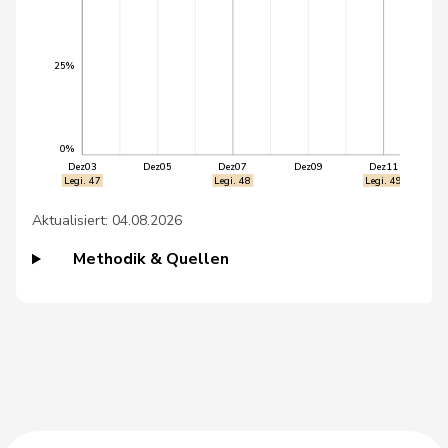
38
Pedrina
Fabio
SP
TI
25%
39
Teuscher
Franziska
GRÜNE
BE
Thorens
40
Adèle
GRÜNE
VD
Goumaz
0%
Dez03
Dez05
Dez07
Dez09
Dez11
Legi. 47
Legi. 48
Legi. 49
41
Kiener Nellen
Margret
SP
BE
Aktualisiert: 04.08.2026
42
Prelicz-Huber
Katharina
GRÜNE
ZH
Methodik & Quellen
43
van Singer
Christian
GRÜNE
VD
44
Caviezel
Tarzisius
FDP
GR
45
Wobmann
Walter
SVP
SO
Chopard-
46
Max
SP
AG
Acklin